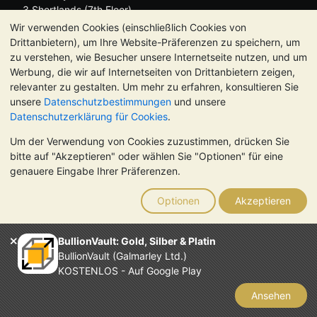
3 Shortlands (7th Floor)
Hammersmith
Wir verwenden Cookies (einschließlich Cookies von
London
Drittanbietern), um Ihre Website-Präferenzen zu speichern, um
W6 8DA
zu verstehen, wie Besucher unsere Internetseite nutzen, und um
Großbritannien
Werbung, die wir auf Internetseiten von Drittanbietern zeigen,
relevanter zu gestalten. Um mehr zu erfahren, konsultieren Sie
unsere
Datenschutzbestimmungen
und unsere
Datenschutzerklärung für Cookies
.
Um der Verwendung von Cookies zuzustimmen, drücken Sie
TrustScore 4.8 | 725 Bewertungen
bitte auf "Akzeptieren" oder wählen Sie "Optionen" für eine
BITTE BEACHTEN SIE:
Der Wert von Edelmetallen kann sowohl
genauere Eingabe Ihrer Präferenzen.
steigen als auch fallen. Historische Trends sind keine Garantie
für zukünftige Preisentwicklungen. Nichts auf den Webseiten
Optionen
Akzeptieren
von BullionVault oder in der Kommunikation stellt eine
Anlageberatung dar. Sie sollten sich von einem Fachmann
beraten lassen, um zu sehen, ob der Besitz von Edelmetallen
BullionVault: Gold, Silber & Platin
das Richtige für Sie ist.
BullionVault (Galmarley Ltd.)
Galmarley Ltd. (Handelsname BullionVault) ist registriert in
KOSTENLOS - Auf Google Play
England und Wales unter der Steuernummer 4943684
BullionVault Ltd © 2026
Ansehen