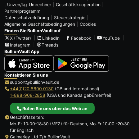
t Unzen/kg-Umrechner
Geschäftskooperation
Partnerprogramm
Datenschutzerklärung
Steuerstrategie
Allgemeine Geschäftsbedingungen
Cookies
Finden Sie BullionVault auf
X (Twitter)
LinkedIn
Facebook
YouTube
Instagram
Threads
BullionVault App
Kontaktieren Sie uns
support@bullionvault.de
+44(0)20 8600 0130
(GB und International)
1-888-908-2858
(USA und Kanada gebührenfrei)
Rufen Sie uns über das Web an
Geschäftszeiten:
Mo-Fr 10:00-18:30 (MEZ) für Deutsch, Mo-Fr 10:00 -20:30
für Englisch
Galmarley Ltd T/A BullionVault