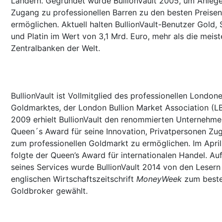
Ländern. Gegründet wurde BullionVault 2005, um Anleg
Zugang zu professionellen Barren zu den besten Preisen
ermöglichen. Aktuell halten BullionVault-Benutzer Gold, 
und Platin im Wert von 3,1 Mrd. Euro, mehr als die meist
Zentralbanken der Welt.
BullionVault ist Vollmitglied des professionellen Londone
Goldmarktes, der London Bullion Market Association (L
2009 erhielt BullionVault den renommierten Unternehme
Queen´s Award für seine Innovation, Privatpersonen Zu
zum professionellen Goldmarkt zu ermöglichen. Im Apri
folgte der Queen’s Award für internationalen Handel. Au
seines Services wurde BullionVault 2014 von den Lesern
englischen Wirtschaftszeitschrift
MoneyWeek
zum best
Goldbroker gewählt.