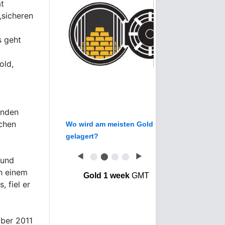
t
„sicheren
s geht
old,
unden
schen
Wo wird am meisten Gold
gelagert?
◀
⬤
⬤
⬤
⬤
▶
 und
h einem
Gold 1 week
GMT
 fiel er
d
mber 2011