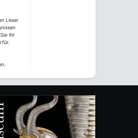
en Leser
gnissen
Sie Ihr
rfür.
en.