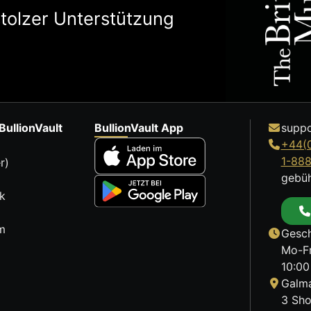
stolzer Unterstützung
BullionVault
BullionVault App
suppo
+44(
1-88
r)
gebüh
k
m
Gesch
Mo-Fr
10:00
Galma
3 Sho