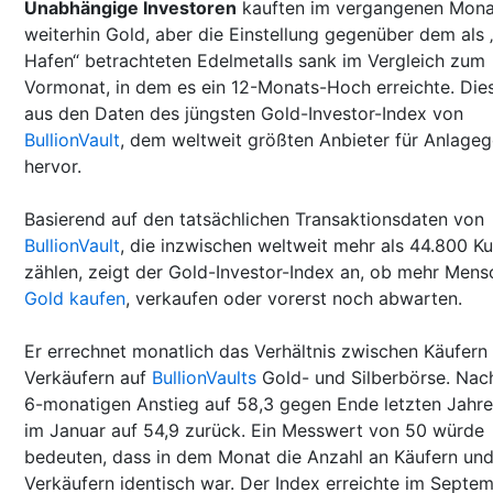
Unabhängige Investoren
kauften im vergangenen Mona
weiterhin Gold, aber die Einstellung gegenüber dem als 
Hafen“ betrachteten Edelmetalls sank im Vergleich zum
Vormonat, in dem es ein 12-Monats-Hoch erreichte. Die
aus den Daten des jüngsten Gold-Investor-Index von
BullionVault
, dem weltweit größten Anbieter für Anlageg
hervor.
Basierend auf den tatsächlichen Transaktionsdaten von
BullionVault
, die inzwischen weltweit mehr als 44.800 K
zählen, zeigt der Gold-Investor-Index an, ob mehr Men
Gold kaufen
, verkaufen oder vorerst noch abwarten.
Er errechnet monatlich das Verhältnis zwischen Käufern
Verkäufern auf
BullionVaults
Gold- und Silberbörse. Nac
6-monatigen Anstieg auf 58,3 gegen Ende letzten Jahres,
im Januar auf 54,9 zurück. Ein Messwert von 50 würde
bedeuten, dass in dem Monat die Anzahl an Käufern un
Verkäufern identisch war. Der Index erreichte im Septe