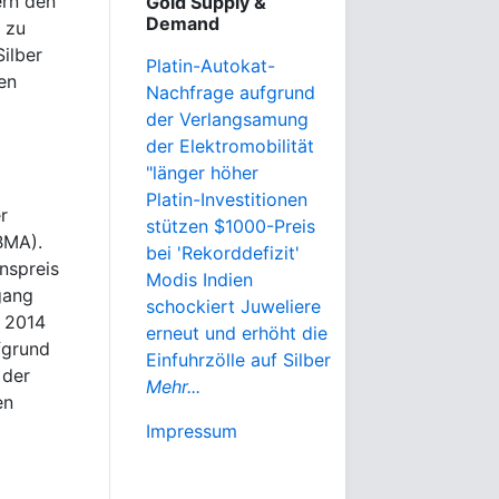
ern den
Gold Supply &
Demand
 zu
Silber
Platin-Autokat-
en
Nachfrage aufgrund
der Verlangsamung
der Elektromobilität
"länger höher
Platin-Investitionen
r
stützen $1000-Preis
BMA).
bei 'Rekorddefizit'
nspreis
Modis Indien
gang
schockiert Juweliere
l 2014
erneut und erhöht die
fgrund
Einfuhrzölle auf Silber
 der
Mehr...
en
Impressum