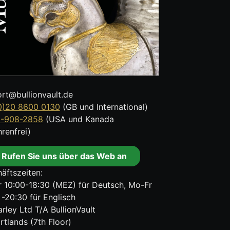
rt@bullionvault.de
0)20 8600 0130
(GB und International)
8-908-2858
(USA und Kanada
renfrei)
Rufen Sie uns über das Web an
äftszeiten:
 10:00-18:30 (MEZ) für Deutsch, Mo-Fr
 -20:30 für Englisch
rley Ltd T/A BullionVault
rtlands (7th Floor)