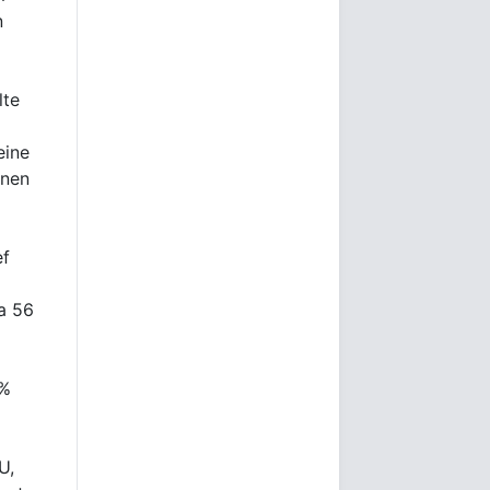
n
lte
eine
nnen
ef
a 56
 %
U,