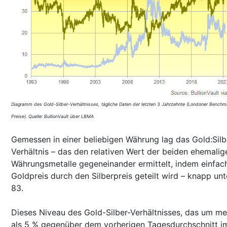
Diagramm des Gold-Silber-Verhältnisses, tägliche Daten der letzten 3 Jahrzehnte (Londoner Benchm
Preise). Quelle: BullionVault über LBMA
Gemessen in einer beliebigen Währung lag das Gold:Silb
Verhältnis – das den relativen Wert der beiden ehemalig
Währungsmetalle gegeneinander ermittelt, indem einfac
Goldpreis durch den Silberpreis geteilt wird – knapp unt
83.
Dieses Niveau des Gold-Silber-Verhältnisses, das um me
als 5 % gegenüber dem vorherigen Tagesdurchschnitt i