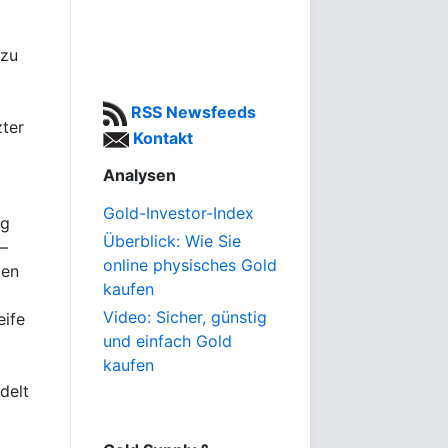
 zu
RSS Newsfeeds
zter
Kontakt
Analysen
Gold-Investor-Index
eg
Überblick: Wie Sie
–
online physisches Gold
den
kaufen
Video: Sicher, günstig
eife
und einfach Gold
kaufen
delt