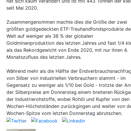
hat sich kaum verändert und ist mit 443 Tonnen der kle
seit Mai 2020.
Zusammengenommen machte dies die Größe der zwei
größten goldgedeckten ETF-Treuhandfondsprodukte de
Welt auf weniger als 38 % der globalen
Goldminenproduktion des letzten Jahres und fast 1/4 kl
als das Rekordgewicht von Ende 2020, mit nur ihren 4.
Monatszufluss des letzten Jahres.
Während mehr als die Hälfte der Endverbrauchsnachfra
von Silber von industriellen Verbrauchern stammt - im
Gegensatz zu weniger als 1/10 bei Gold - trotzte der An
der Silberpreise am Donnerstag einem breiteren Rückg
der Industrierohstoffe, wobei Rohöl und Kupfer von den
Wochen-Höchstständen zurückgingen und weiter von de
Wochen-Spitze vom letzten Donnerstag abrutschen.