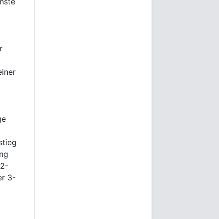
inste
r
einer
ge
stieg
ang
 2-
r 3-