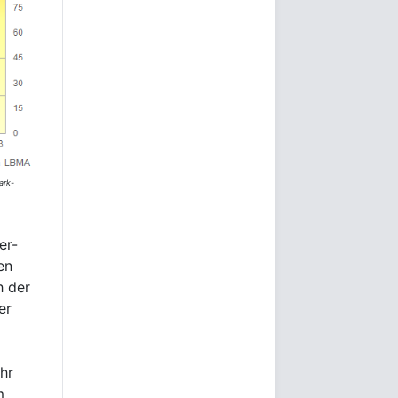
ark-
er-
en
h der
er
hr
m