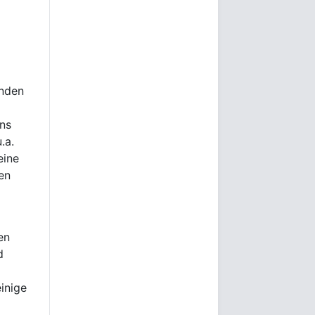
enden
ons
.a.
eine
en
en
d
einige