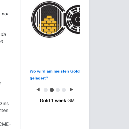
g vor
 da
en
Wo wird am meisten Gold
gelagert?
e
◀
⬤
⬤
⬤
⬤
▶
Gold 1 week
GMT
zins
hten
 CME-