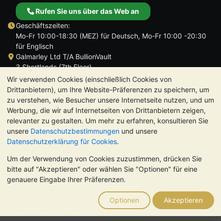
Rufen Sie uns über das Web an
Geschäftszeiten:
Mo-Fr 10:00-18:30 (MEZ) für Deutsch, Mo-Fr 10:00 -20:30
für Englisch
Galmarley Ltd T/A BullionVault
3 Shortlands (7th Floor)
Hammersmith
Wir verwenden Cookies (einschließlich Cookies von
London
Drittanbietern), um Ihre Website-Präferenzen zu speichern, um
W6 8DA
zu verstehen, wie Besucher unsere Internetseite nutzen, und um
Großbritannien
Werbung, die wir auf Internetseiten von Drittanbietern zeigen,
relevanter zu gestalten. Um mehr zu erfahren, konsultieren Sie
unsere
Datenschutzbestimmungen
und unsere
Datenschutzerklärung für Cookies
.
Um der Verwendung von Cookies zuzustimmen, drücken Sie
TrustScore 4.8 | 725 Bewertungen
bitte auf "Akzeptieren" oder wählen Sie "Optionen" für eine
BITTE BEACHTEN SIE:
Der Wert von Edelmetallen kann sowohl
genauere Eingabe Ihrer Präferenzen.
steigen als auch fallen. Historische Trends sind keine Garantie
für zukünftige Preisentwicklungen. Nichts auf den Webseiten
Optionen
Akzeptieren
von BullionVault oder in der Kommunikation stellt eine
Anlageberatung dar. Sie sollten sich von einem Fachmann