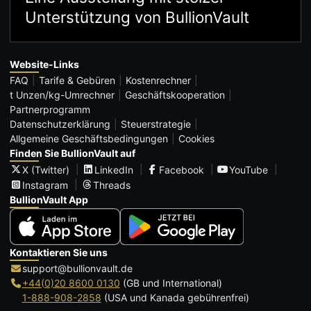
Unterstützung von BullionVault
Website-Links
FAQ
Tarife & Gebüren
Kostenrechner
t Unzen/kg-Umrechner
Geschäftskooperation
Partnerprogramm
Datenschutzerklärung
Steuerstrategie
Allgemeine Geschäftsbedingungen
Cookies
Finden Sie BullionVault auf
X (Twitter)
LinkedIn
Facebook
YouTube
Instagram
Threads
BullionVault App
Kontaktieren Sie uns
support@bullionvault.de
+44(0)20 8600 0130
(GB und International)
1-888-908-2858
(USA und Kanada gebührenfrei)