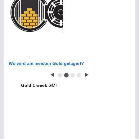
Wo wird am meisten Gold gelagert?
◀
⬤
⬤
⬤
⬤
▶
Gold 1 week
GMT