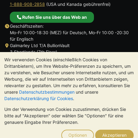
1-888-908-2858
(USA und Kanada gebührenfrei)
Rufen Sie uns über das Web an
Geschäftszeiten:
Mo-Fr 10:00-18:30 (MEZ) für Deutsch, Mo-Fr 10:00 -20:30
für Englisch
Galmarley Ltd T/A BullionVault
3 Shortlands (7th Floor)
Hammersmith
Wir verwenden Cookies (einschließlich Cookies von
London
Drittanbietern), um Ihre Website-Präferenzen zu speichern, um
W6 8DA
zu verstehen, wie Besucher unsere Internetseite nutzen, und um
Großbritannien
Werbung, die wir auf Internetseiten von Drittanbietern zeigen,
relevanter zu gestalten. Um mehr zu erfahren, konsultieren Sie
unsere
Datenschutzbestimmungen
und unsere
Datenschutzerklärung für Cookies
.
Um der Verwendung von Cookies zuzustimmen, drücken Sie
TrustScore 4.8 | 726 Bewertungen
bitte auf "Akzeptieren" oder wählen Sie "Optionen" für eine
BITTE BEACHTEN SIE:
Der Wert von Edelmetallen kann sowohl
genauere Eingabe Ihrer Präferenzen.
steigen als auch fallen. Historische Trends sind keine Garantie
für zukünftige Preisentwicklungen. Nichts auf den Webseiten
Optionen
Akzeptieren
von BullionVault oder in der Kommunikation stellt eine