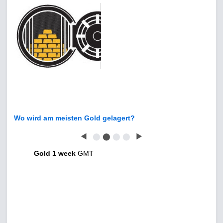
Wo wird am meisten Gold gelagert?
◀
⬤
⬤
⬤
⬤
▶
Gold 1 week
GMT