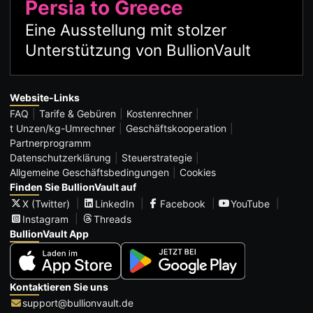
Persia to Greece
Eine Ausstellung mit stolzer
Unterstützung von BullionVault
Website-Links
FAQ
Tarife & Gebüren
Kostenrechner
t Unzen/kg-Umrechner
Geschäftskooperation
Partnerprogramm
Datenschutzerklärung
Steuerstrategie
Allgemeine Geschäftsbedingungen
Cookies
Finden Sie BullionVault auf
X (Twitter)
LinkedIn
Facebook
YouTube
Instagram
Threads
BullionVault App
Kontaktieren Sie uns
support@bullionvault.de