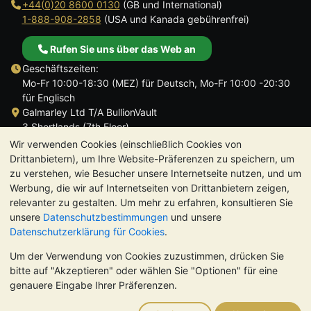
+44(0)20 8600 0130
(GB und International)
1-888-908-2858
(USA und Kanada gebührenfrei)
Rufen Sie uns über das Web an
Geschäftszeiten:
Mo-Fr 10:00-18:30 (MEZ) für Deutsch, Mo-Fr 10:00 -20:30
für Englisch
Galmarley Ltd T/A BullionVault
3 Shortlands (7th Floor)
Hammersmith
Wir verwenden Cookies (einschließlich Cookies von
London
Drittanbietern), um Ihre Website-Präferenzen zu speichern, um
W6 8DA
zu verstehen, wie Besucher unsere Internetseite nutzen, und um
Großbritannien
Werbung, die wir auf Internetseiten von Drittanbietern zeigen,
relevanter zu gestalten. Um mehr zu erfahren, konsultieren Sie
unsere
Datenschutzbestimmungen
und unsere
Datenschutzerklärung für Cookies
.
Um der Verwendung von Cookies zuzustimmen, drücken Sie
TrustScore 4.8 | 725 Bewertungen
bitte auf "Akzeptieren" oder wählen Sie "Optionen" für eine
BITTE BEACHTEN SIE:
Der Wert von Edelmetallen kann sowohl
genauere Eingabe Ihrer Präferenzen.
steigen als auch fallen. Historische Trends sind keine Garantie
für zukünftige Preisentwicklungen. Nichts auf den Webseiten