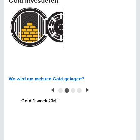
Gold investieren
Wo wird am meisten Gold gelagert?
◀
⬤
⬤
⬤
⬤
▶
Gold 1 week
GMT