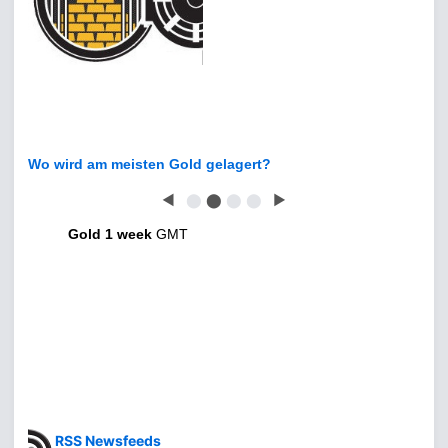
Wo wird am meisten Gold gelagert?
◀
⬤
⬤
⬤
⬤
▶
Gold 1 week
GMT
RSS Newsfeeds