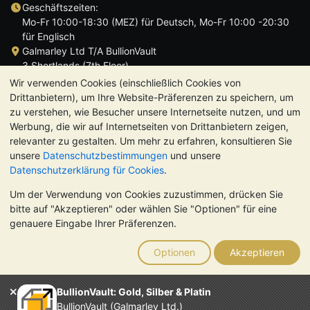
Geschäftszeiten:
Mo-Fr 10:00-18:30 (MEZ) für Deutsch, Mo-Fr 10:00 -20:30
für Englisch
Galmarley Ltd T/A BullionVault
3 Shortlands (7th Floor)
Hammersmith
Wir verwenden Cookies (einschließlich Cookies von
London
Drittanbietern), um Ihre Website-Präferenzen zu speichern, um
W6 8DA
zu verstehen, wie Besucher unsere Internetseite nutzen, und um
Großbritannien
Werbung, die wir auf Internetseiten von Drittanbietern zeigen,
relevanter zu gestalten. Um mehr zu erfahren, konsultieren Sie
unsere
Datenschutzbestimmungen
und unsere
Datenschutzerklärung für Cookies
.
Um der Verwendung von Cookies zuzustimmen, drücken Sie
TrustScore 4.8 | 724 Bewertungen
bitte auf "Akzeptieren" oder wählen Sie "Optionen" für eine
BITTE BEACHTEN SIE:
Der Wert von Edelmetallen kann sowohl
genauere Eingabe Ihrer Präferenzen.
steigen als auch fallen. Historische Trends sind keine Garantie
für zukünftige Preisentwicklungen. Nichts auf den Webseiten
Optionen
Akzeptieren
von BullionVault oder in der Kommunikation stellt eine
Anlageberatung dar. Sie sollten sich von einem Fachmann
beraten lassen, um zu sehen, ob der Besitz von Edelmetallen
BullionVault: Gold, Silber & Platin
das Richtige für Sie ist.
BullionVault (Galmarley Ltd.)