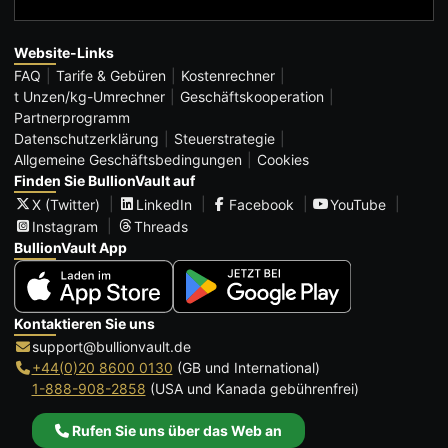
Website-Links
FAQ
Tarife & Gebüren
Kostenrechner
t Unzen/kg-Umrechner
Geschäftskooperation
Partnerprogramm
Datenschutzerklärung
Steuerstrategie
Allgemeine Geschäftsbedingungen
Cookies
Finden Sie BullionVault auf
X (Twitter)
LinkedIn
Facebook
YouTube
Instagram
Threads
BullionVault App
Kontaktieren Sie uns
support@bullionvault.de
+44(0)20 8600 0130
(GB und International)
1-888-908-2858
(USA und Kanada gebührenfrei)
Rufen Sie uns über das Web an