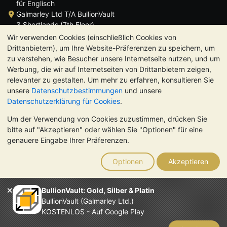
für Englisch
Galmarley Ltd T/A BullionVault
3 Shortlands (7th Floor)
Hammersmith
Wir verwenden Cookies (einschließlich Cookies von
London
Drittanbietern), um Ihre Website-Präferenzen zu speichern, um
W6 8DA
zu verstehen, wie Besucher unsere Internetseite nutzen, und um
Großbritannien
Werbung, die wir auf Internetseiten von Drittanbietern zeigen,
relevanter zu gestalten. Um mehr zu erfahren, konsultieren Sie
unsere
Datenschutzbestimmungen
und unsere
Datenschutzerklärung für Cookies
.
Um der Verwendung von Cookies zuzustimmen, drücken Sie
TrustScore 4.8 | 724 Bewertungen
bitte auf "Akzeptieren" oder wählen Sie "Optionen" für eine
BITTE BEACHTEN SIE:
Der Wert von Edelmetallen kann sowohl
genauere Eingabe Ihrer Präferenzen.
steigen als auch fallen. Historische Trends sind keine Garantie
für zukünftige Preisentwicklungen. Nichts auf den Webseiten
Optionen
Akzeptieren
von BullionVault oder in der Kommunikation stellt eine
Anlageberatung dar. Sie sollten sich von einem Fachmann
beraten lassen, um zu sehen, ob der Besitz von Edelmetallen
BullionVault: Gold, Silber & Platin
das Richtige für Sie ist.
BullionVault (Galmarley Ltd.)
Galmarley Ltd. (Handelsname BullionVault) ist registriert in
KOSTENLOS - Auf Google Play
England und Wales unter der Steuernummer 4943684
BullionVault Ltd © 2026