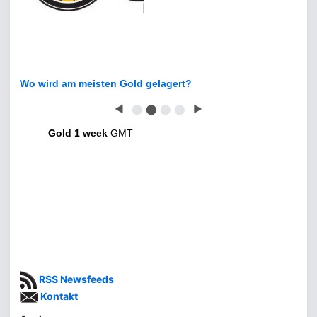
Wo wird am meisten Gold gelagert?
◀
⬤
⬤
⬤
⬤
▶
Gold 1 week
GMT
RSS Newsfeeds
Kontakt