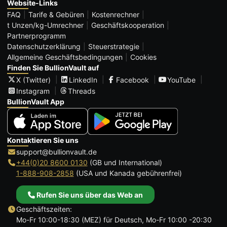
Website-Links
FAQ
Tarife & Gebüren
Kostenrechner
t Unzen/kg-Umrechner
Geschäftskooperation
Partnerprogramm
Datenschutzerklärung
Steuerstrategie
Allgemeine Geschäftsbedingungen
Cookies
Finden Sie BullionVault auf
X (Twitter)
LinkedIn
Facebook
YouTube
Instagram
Threads
BullionVault App
Kontaktieren Sie uns
support@bullionvault.de
+44(0)20 8600 0130
(GB und International)
1-888-908-2858
(USA und Kanada gebührenfrei)
Rufen Sie uns über das Web an
Geschäftszeiten:
Mo-Fr 10:00-18:30 (MEZ) für Deutsch, Mo-Fr 10:00 -20:30