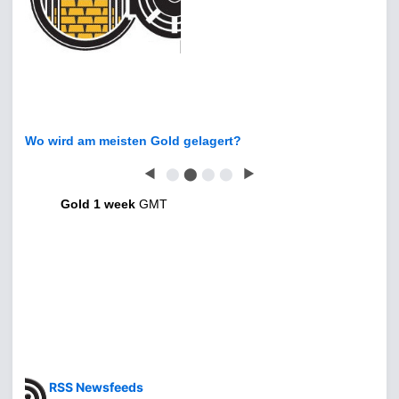
Wo wird am meisten Gold gelagert?
◀
⬤
⬤
⬤
⬤
▶
Gold 1 week
GMT
RSS Newsfeeds