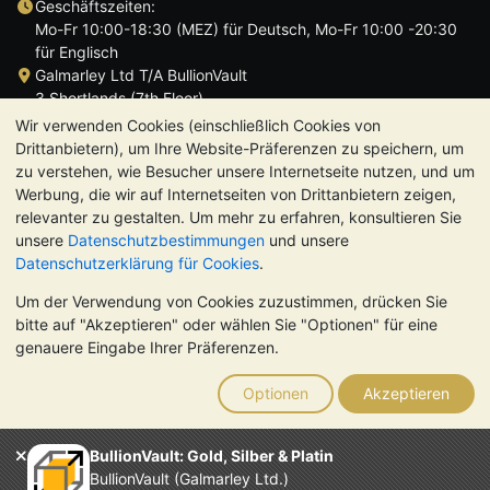
Geschäftszeiten:
Mo-Fr 10:00-18:30 (MEZ) für Deutsch, Mo-Fr 10:00 -20:30
für Englisch
Galmarley Ltd T/A BullionVault
3 Shortlands (7th Floor)
Hammersmith
Wir verwenden Cookies (einschließlich Cookies von
London
Drittanbietern), um Ihre Website-Präferenzen zu speichern, um
W6 8DA
zu verstehen, wie Besucher unsere Internetseite nutzen, und um
Großbritannien
Werbung, die wir auf Internetseiten von Drittanbietern zeigen,
relevanter zu gestalten. Um mehr zu erfahren, konsultieren Sie
unsere
Datenschutzbestimmungen
und unsere
Datenschutzerklärung für Cookies
.
Um der Verwendung von Cookies zuzustimmen, drücken Sie
TrustScore 4.8 | 724 Bewertungen
bitte auf "Akzeptieren" oder wählen Sie "Optionen" für eine
BITTE BEACHTEN SIE:
Der Wert von Edelmetallen kann sowohl
genauere Eingabe Ihrer Präferenzen.
steigen als auch fallen. Historische Trends sind keine Garantie
für zukünftige Preisentwicklungen. Nichts auf den Webseiten
Optionen
Akzeptieren
von BullionVault oder in der Kommunikation stellt eine
Anlageberatung dar. Sie sollten sich von einem Fachmann
beraten lassen, um zu sehen, ob der Besitz von Edelmetallen
BullionVault: Gold, Silber & Platin
das Richtige für Sie ist.
BullionVault (Galmarley Ltd.)
Galmarley Ltd. (Handelsname BullionVault) ist registriert in