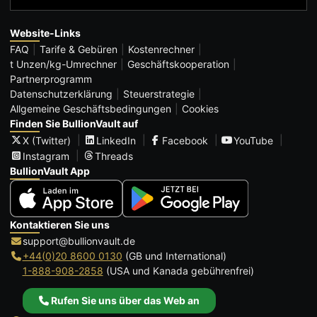
Website-Links
FAQ
Tarife & Gebüren
Kostenrechner
t Unzen/kg-Umrechner
Geschäftskooperation
Partnerprogramm
Datenschutzerklärung
Steuerstrategie
Allgemeine Geschäftsbedingungen
Cookies
Finden Sie BullionVault auf
X (Twitter)
LinkedIn
Facebook
YouTube
Instagram
Threads
BullionVault App
Kontaktieren Sie uns
support@bullionvault.de
+44(0)20 8600 0130
(GB und International)
1-888-908-2858
(USA und Kanada gebührenfrei)
Rufen Sie uns über das Web an