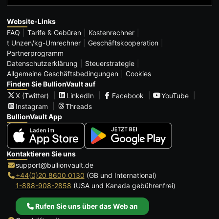
Website-Links
FAQ
Tarife & Gebüren
Kostenrechner
t Unzen/kg-Umrechner
Geschäftskooperation
Partnerprogramm
Datenschutzerklärung
Steuerstrategie
Allgemeine Geschäftsbedingungen
Cookies
Finden Sie BullionVault auf
X (Twitter)
LinkedIn
Facebook
YouTube
Instagram
Threads
BullionVault App
Kontaktieren Sie uns
support@bullionvault.de
+44(0)20 8600 0130
(GB und International)
1-888-908-2858
(USA und Kanada gebührenfrei)
Rufen Sie uns über das Web an