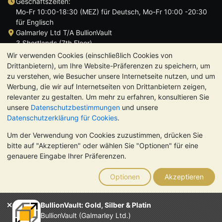
Geschäftszeiten:
Mo-Fr 10:00-18:30 (MEZ) für Deutsch, Mo-Fr 10:00 -20:30
für Englisch
Galmarley Ltd T/A BullionVault
3 Shortlands (7th Floor)
Hammersmith
Wir verwenden Cookies (einschließlich Cookies von
London
Drittanbietern), um Ihre Website-Präferenzen zu speichern, um
W6 8DA
zu verstehen, wie Besucher unsere Internetseite nutzen, und um
Großbritannien
Werbung, die wir auf Internetseiten von Drittanbietern zeigen,
relevanter zu gestalten. Um mehr zu erfahren, konsultieren Sie
unsere
Datenschutzbestimmungen
und unsere
Datenschutzerklärung für Cookies
.
Um der Verwendung von Cookies zuzustimmen, drücken Sie
TrustScore 4.8 | 724 Bewertungen
bitte auf "Akzeptieren" oder wählen Sie "Optionen" für eine
BITTE BEACHTEN SIE:
Der Wert von Edelmetallen kann sowohl
genauere Eingabe Ihrer Präferenzen.
steigen als auch fallen. Historische Trends sind keine Garantie
für zukünftige Preisentwicklungen. Nichts auf den Webseiten
Optionen
Akzeptieren
von BullionVault oder in der Kommunikation stellt eine
Anlageberatung dar. Sie sollten sich von einem Fachmann
beraten lassen, um zu sehen, ob der Besitz von Edelmetallen
BullionVault: Gold, Silber & Platin
das Richtige für Sie ist.
BullionVault (Galmarley Ltd.)
Galmarley Ltd. (Handelsname BullionVault) ist registriert in