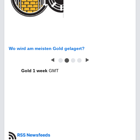
Wo wird am meisten Gold gelagert?
◀
⬤
⬤
⬤
⬤
▶
Gold 1 week
GMT
RSS Newsfeeds