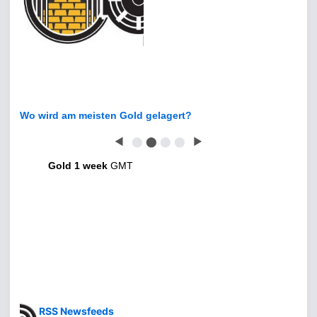
Wo wird am meisten Gold gelagert?
◀
⬤
⬤
⬤
⬤
▶
Gold 1 week
GMT
RSS Newsfeeds