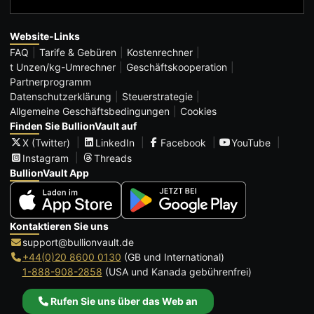
Website-Links
FAQ
Tarife & Gebüren
Kostenrechner
t Unzen/kg-Umrechner
Geschäftskooperation
Partnerprogramm
Datenschutzerklärung
Steuerstrategie
Allgemeine Geschäftsbedingungen
Cookies
Finden Sie BullionVault auf
X (Twitter)
LinkedIn
Facebook
YouTube
Instagram
Threads
BullionVault App
Kontaktieren Sie uns
support@bullionvault.de
+44(0)20 8600 0130
(GB und International)
1-888-908-2858
(USA und Kanada gebührenfrei)
Rufen Sie uns über das Web an