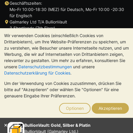
Geschäftszeiten:
Mo-Fr 10:00-18:30 (MEZ) für Deutsch, Mo-Fr 10:00 -20:30
für Englisch
Galmarley Ltd T/A BullionVault
3 Shortlands (7th Floor)
Hammersmith
Wir verwenden Cookies (einschließlich Cookies von
London
Drittanbietern), um Ihre Website-Präferenzen zu speichern, um
W6 8DA
zu verstehen, wie Besucher unsere Internetseite nutzen, und um
Großbritannien
Werbung, die wir auf Internetseiten von Drittanbietern zeigen,
relevanter zu gestalten. Um mehr zu erfahren, konsultieren Sie
unsere
Datenschutzbestimmungen
und unsere
Datenschutzerklärung für Cookies
.
Um der Verwendung von Cookies zuzustimmen, drücken Sie
TrustScore 4.8 | 725 Bewertungen
bitte auf "Akzeptieren" oder wählen Sie "Optionen" für eine
BITTE BEACHTEN SIE:
Der Wert von Edelmetallen kann sowohl
genauere Eingabe Ihrer Präferenzen.
steigen als auch fallen. Historische Trends sind keine Garantie
für zukünftige Preisentwicklungen. Nichts auf den Webseiten
Optionen
Akzeptieren
von BullionVault oder in der Kommunikation stellt eine
Anlageberatung dar. Sie sollten sich von einem Fachmann
beraten lassen, um zu sehen, ob der Besitz von Edelmetallen
BullionVault: Gold, Silber & Platin
das Richtige für Sie ist.
BullionVault (Galmarley Ltd.)