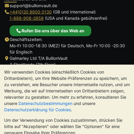
support@bullionvault.de
+44(0)20 8600 0130
(GB und International)
1-888-908-2858
(USA und Kanada gebührenfrei)
Rufen Sie uns über das Web an
Geschäftszeiten:
Mo-Fr 10:00-18:30 (MEZ) für Deutsch, Mo-Fr 10:00 -20:30
für Englisch
Galmarley Ltd T/A BullionVault
3 Shortlands (7th Floor)
Hammersmith
Wir verwenden Cookies (einschließlich Cookies von
London
Drittanbietern), um Ihre Website-Präferenzen zu speichern, um
W6 8DA
zu verstehen, wie Besucher unsere Internetseite nutzen, und um
Großbritannien
Werbung, die wir auf Internetseiten von Drittanbietern zeigen,
relevanter zu gestalten. Um mehr zu erfahren, konsultieren Sie
unsere
Datenschutzbestimmungen
und unsere
Datenschutzerklärung für Cookies
.
Um der Verwendung von Cookies zuzustimmen, drücken Sie
TrustScore 4.8 | 725 Bewertungen
bitte auf "Akzeptieren" oder wählen Sie "Optionen" für eine
BITTE BEACHTEN SIE:
Der Wert von Edelmetallen kann sowohl
genauere Eingabe Ihrer Präferenzen.
steigen als auch fallen. Historische Trends sind keine Garantie