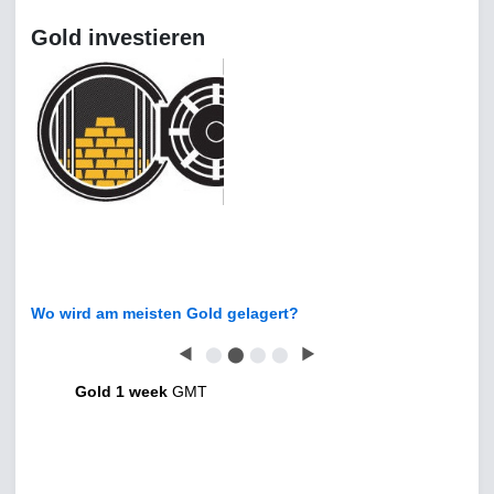
Gold investieren
Wo wird am meisten Gold gelagert?
◀
⬤
⬤
⬤
⬤
▶
Gold 1 week
GMT