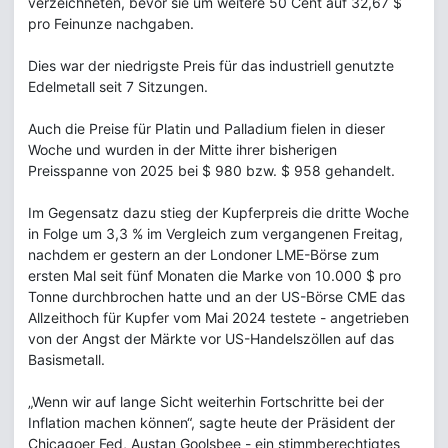
verzeichneten, bevor sie um weitere 50 Cent auf 32,67 $
pro Feinunze nachgaben.
Dies war der niedrigste Preis für das industriell genutzte
Edelmetall seit 7 Sitzungen.
Auch die Preise für Platin und Palladium fielen in dieser
Woche und wurden in der Mitte ihrer bisherigen
Preisspanne von 2025 bei $ 980 bzw. $ 958 gehandelt.
Im Gegensatz dazu stieg der Kupferpreis die dritte Woche
in Folge um 3,3 % im Vergleich zum vergangenen Freitag,
nachdem er gestern an der Londoner LME-Börse zum
ersten Mal seit fünf Monaten die Marke von 10.000 $ pro
Tonne durchbrochen hatte und an der US-Börse CME das
Allzeithoch für Kupfer vom Mai 2024 testete - angetrieben
von der Angst der Märkte vor US-Handelszöllen auf das
Basismetall.
„Wenn wir auf lange Sicht weiterhin Fortschritte bei der
Inflation machen können“, sagte heute der Präsident der
Chicagoer Fed, Austan Goolsbee - ein stimmberechtigtes