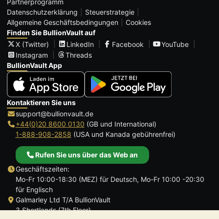
Partnerprogramm
Datenschutzerklärung
Steuerstrategie
Allgemeine Geschäftsbedingungen
Cookies
Finden Sie BullionVault auf
X (Twitter)
LinkedIn
Facebook
YouTube
Instagram
Threads
BullionVault App
Kontaktieren Sie uns
support@bullionvault.de
+44(0)20 8600 0130
(GB und International)
1-888-908-2858
(USA und Kanada gebührenfrei)
Rufen Sie uns über das Web an
Geschäftszeiten:
Mo-Fr 10:00-18:30 (MEZ) für Deutsch, Mo-Fr 10:00 -20:30
für Englisch
Galmarley Ltd T/A BullionVault
3 Shortlands (7th Floor)