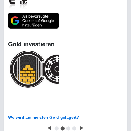
Gold investieren
Wo wird am meisten Gold gelagert?
◀
⬤
⬤
⬤
⬤
▶