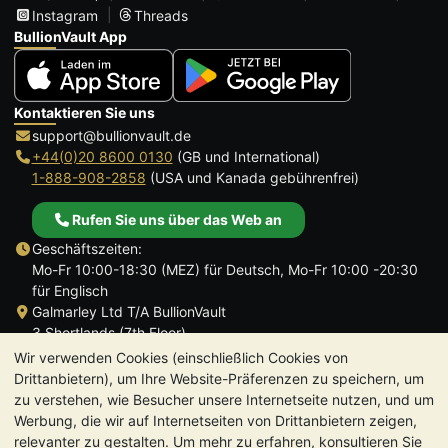
Instagram
Threads
BullionVault App
Kontaktieren Sie uns
support@bullionvault.de
+44(0)20 8600 0130
(GB und International)
1-888-908-2858
(USA und Kanada gebührenfrei)
Rufen Sie uns über das Web an
Geschäftszeiten:
Mo-Fr 10:00-18:30 (MEZ) für Deutsch, Mo-Fr 10:00 -20:30
für Englisch
Galmarley Ltd T/A BullionVault
3 Shortlands (7th Floor)
Hammersmith
Wir verwenden Cookies (einschließlich Cookies von
London
Drittanbietern), um Ihre Website-Präferenzen zu speichern, um
W6 8DA
zu verstehen, wie Besucher unsere Internetseite nutzen, und um
Großbritannien
Werbung, die wir auf Internetseiten von Drittanbietern zeigen,
relevanter zu gestalten. Um mehr zu erfahren, konsultieren Sie