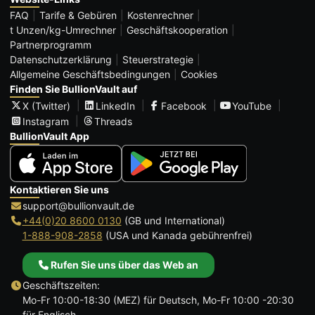
FAQ
Tarife & Gebüren
Kostenrechner
t Unzen/kg-Umrechner
Geschäftskooperation
Partnerprogramm
Datenschutzerklärung
Steuerstrategie
Allgemeine Geschäftsbedingungen
Cookies
Finden Sie BullionVault auf
X (Twitter)
LinkedIn
Facebook
YouTube
Instagram
Threads
BullionVault App
Kontaktieren Sie uns
support@bullionvault.de
+44(0)20 8600 0130
(GB und International)
1-888-908-2858
(USA und Kanada gebührenfrei)
Rufen Sie uns über das Web an
Geschäftszeiten:
Mo-Fr 10:00-18:30 (MEZ) für Deutsch, Mo-Fr 10:00 -20:30
für Englisch