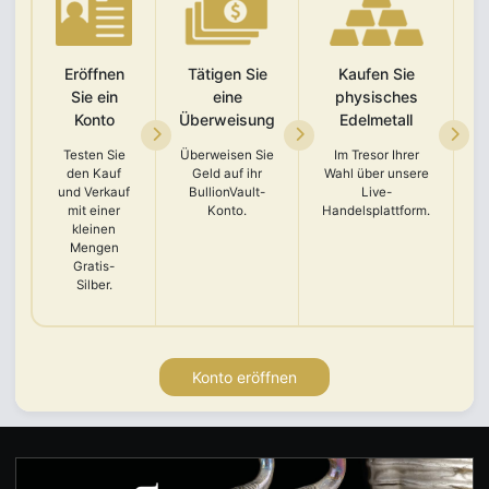
Eröffnen
Tätigen Sie
Kaufen Sie
Sie ein
eine
physisches
Konto
Überweisung
Edelmetall
Testen Sie
Überweisen Sie
Im Tresor Ihrer
den Kauf
Geld auf ihr
Wahl über unsere
und Verkauf
BullionVault-
Live-
A
mit einer
Konto.
Handelsplattform.
kleinen
K
Mengen
Gratis-
Silber.
Konto eröffnen