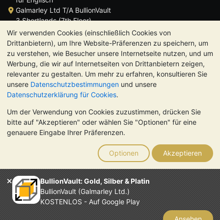
Galmarley Ltd T/A BullionVault
3 Shortlands (7th Floor)
Hammersmith
Wir verwenden Cookies (einschließlich Cookies von
London
Drittanbietern), um Ihre Website-Präferenzen zu speichern, um
W6 8DA
zu verstehen, wie Besucher unsere Internetseite nutzen, und um
Großbritannien
Werbung, die wir auf Internetseiten von Drittanbietern zeigen,
relevanter zu gestalten. Um mehr zu erfahren, konsultieren Sie
unsere
Datenschutzbestimmungen
und unsere
Datenschutzerklärung für Cookies
.
Um der Verwendung von Cookies zuzustimmen, drücken Sie
TrustScore 4.8 | 725 Bewertungen
bitte auf "Akzeptieren" oder wählen Sie "Optionen" für eine
BITTE BEACHTEN SIE:
Der Wert von Edelmetallen kann sowohl
genauere Eingabe Ihrer Präferenzen.
steigen als auch fallen. Historische Trends sind keine Garantie
für zukünftige Preisentwicklungen. Nichts auf den Webseiten
Optionen
Akzeptieren
von BullionVault oder in der Kommunikation stellt eine
Anlageberatung dar. Sie sollten sich von einem Fachmann
beraten lassen, um zu sehen, ob der Besitz von Edelmetallen
BullionVault: Gold, Silber & Platin
das Richtige für Sie ist.
BullionVault (Galmarley Ltd.)
Galmarley Ltd. (Handelsname BullionVault) ist registriert in
KOSTENLOS - Auf Google Play
England und Wales unter der Steuernummer 4943684
BullionVault Ltd © 2026
Ansehen