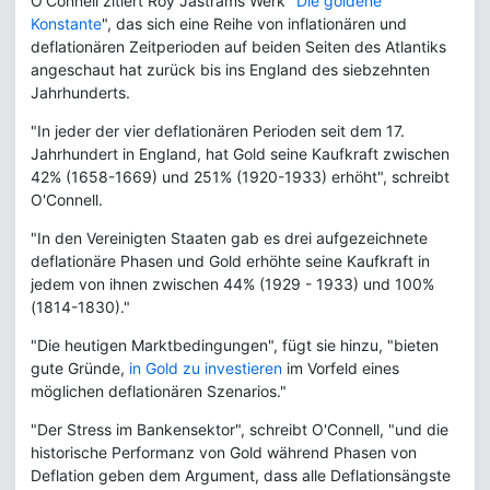
O'Connell zitiert Roy Jastrams Werk "
Die goldene
Konstante
", das sich eine Reihe von inflationären und
deflationären Zeitperioden auf beiden Seiten des Atlantiks
angeschaut hat zurück bis ins England des siebzehnten
Jahrhunderts.
"In jeder der vier deflationären Perioden seit dem 17.
Jahrhundert in England, hat Gold seine Kaufkraft zwischen
42% (1658-1669) und 251% (1920-1933) erhöht", schreibt
O'Connell.
"In den Vereinigten Staaten gab es drei aufgezeichnete
deflationäre Phasen und Gold erhöhte seine Kaufkraft in
jedem von ihnen zwischen 44% (1929 - 1933) und 100%
(1814-1830)."
"Die heutigen Marktbedingungen", fügt sie hinzu, "bieten
gute Gründe,
in Gold zu investieren
im Vorfeld eines
möglichen deflationären Szenarios."
"Der Stress im Bankensektor", schreibt O'Connell, "und die
historische Performanz von Gold während Phasen von
Deflation geben dem Argument, dass alle Deflationsängste