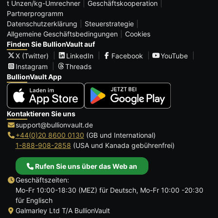
t Unzen/kg-Umrechner
Geschäftskooperation
Partnerprogramm
Datenschutzerklärung
Steuerstrategie
Allgemeine Geschäftsbedingungen
Cookies
Finden Sie BullionVault auf
X (Twitter)
LinkedIn
Facebook
YouTube
Instagram
Threads
BullionVault App
Kontaktieren Sie uns
support@bullionvault.de
+44(0)20 8600 0130
(GB und International)
1-888-908-2858
(USA und Kanada gebührenfrei)
Rufen Sie uns über das Web an
Geschäftszeiten:
Mo-Fr 10:00-18:30 (MEZ) für Deutsch, Mo-Fr 10:00 -20:30
für Englisch
Galmarley Ltd T/A BullionVault