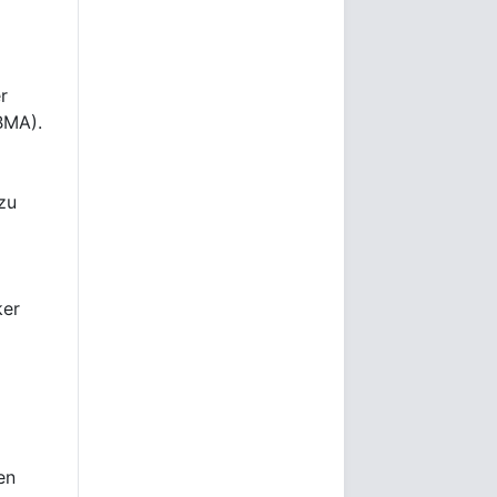
r
BMA).
zu
ker
en