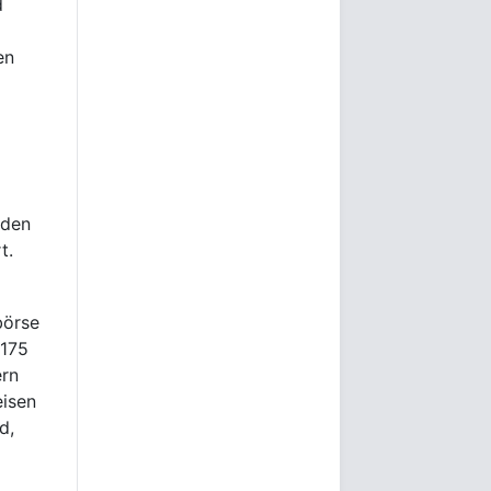
d
en
 den
t.
börse
 175
ern
eisen
d,