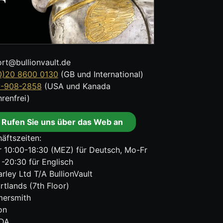
rt@bullionvault.de
0)20 8600 0130
(GB und International)
8-908-2858
(USA und Kanada
renfrei)
Rufen Sie uns über das Web an
äftszeiten:
 10:00-18:30 (MEZ) für Deutsch, Mo-Fr
 -20:30 für Englisch
rley Ltd T/A BullionVault
rtlands (7th Floor)
ersmith
on
DA