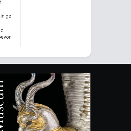
d
einige
nd
bevor