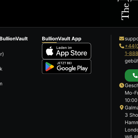
BullionVault
BullionVault App
suppo
+44(
1-88
r)
gebüh
k
m
Gesch
Mo-Fr
10:00
Galma
3 Sho
Hamm
Lond
W6 8