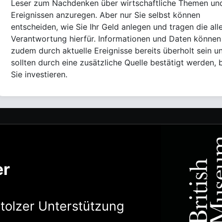
Leser zum Nachdenken über wirtschaftliche Themen un
Ereignissen anzuregen. Aber nur Sie selbst können
entscheiden, wie Sie Ihr Geld anlegen und tragen die all
Verantwortung hierfür. Informationen und Daten können
zudem durch aktuelle Ereignisse bereits überholt sein u
sollten durch eine zusätzliche Quelle bestätigt werden, 
Sie investieren.
er
stolzer Unterstützung