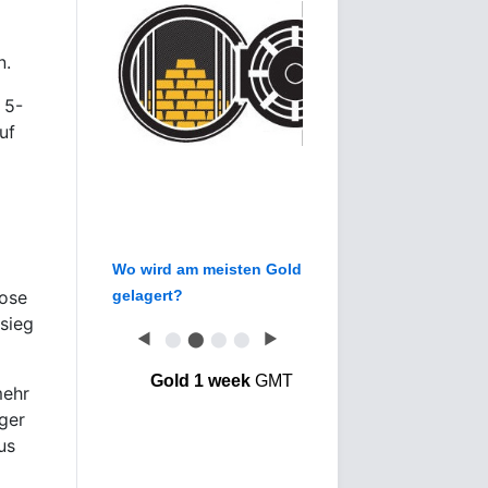
n.
 5-
uf
Wo wird am meisten Gold
ose
gelagert?
sieg
◀
⬤
⬤
⬤
⬤
▶
Gold 1 week
GMT
mehr
ger
us