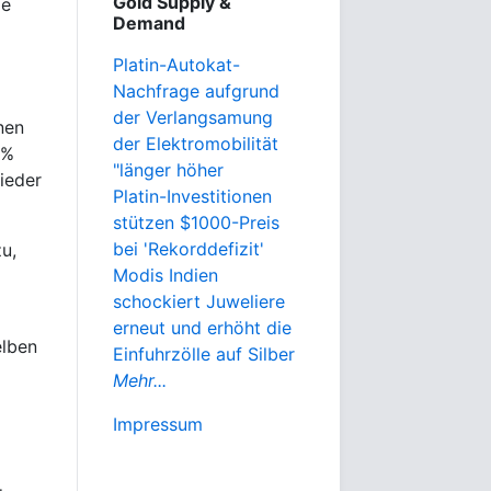
Gold Supply &
ie
Demand
Platin-Autokat-
Nachfrage aufgrund
der Verlangsamung
nen
der Elektromobilität
4%
"länger höher
ieder
Platin-Investitionen
stützen $1000-Preis
bei 'Rekorddefizit'
u,
Modis Indien
schockiert Juweliere
erneut und erhöht die
elben
Einfuhrzölle auf Silber
Mehr...
Impressum