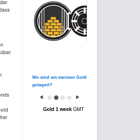
 der
dass
in
 über
n
Wo wird am meisten Gold
gelagert?
ends
◀
⬤
⬤
⬤
⬤
▶
Gold
Gold 1 week
GMT
ter