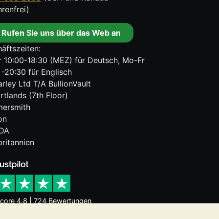
renfrei)
Rufen Sie uns über das Web an
äftszeiten:
 10:00-18:30 (MEZ) für Deutsch, Mo-Fr
 -20:30 für Englisch
rley Ltd T/A BullionVault
rtlands (7th Floor)
ersmith
on
DA
ritannien
core 4.8 | 724 Bewertungen