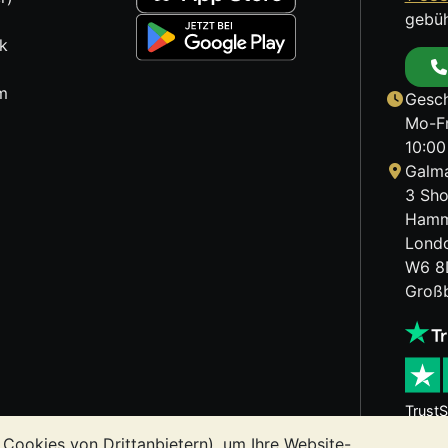
gebüh
k
m
Gesch
Mo-Fr
10:00
Galma
3 Sho
Hamm
Lond
W6 8
Großb
TrustS
 Cookies von Drittanbietern), um Ihre Website-