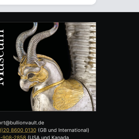
rt@bullionvault.de
0)20 8600 0130
(GB und International)
8-908-2858
(USA und Kanada