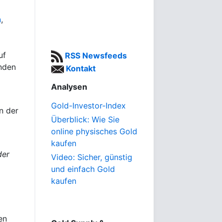
n
,
uf
RSS Newsfeeds
änden
Kontakt
Analysen
Gold-Investor-Index
n der
Überblick: Wie Sie
online physisches Gold
kaufen
der
Video: Sicher, günstig
und einfach Gold
kaufen
en