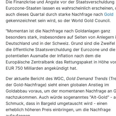
Die Finanzkrise und Ängste vor der Staatsverschuldung
Eurozone-Staaten lassen es wahrscheinlich erscheinen, 
auch dieses Quartal durch starke Nachfrage nach
Gold
gekennzeichnet sein wird, so der World Gold Council.
"Momentan ist die Nachfrage nach Goldanlagen ganz
besonders stark, insbesondere auf Seiten von Anlegern 
Deutschland und in der Schweiz. Grund sind die Zweifel
die öffentliche Staatsverchuldung der Eurozone und die
potentiellen Ausmaße der Inflation nach dem die
Europäische Zentralbank das Rettungspaket in Höhe vo
EUR 750 Milliarden angekündigt hat.
Der aktuelle Bericht des WGC,
Gold Demand Trends
(Tr
der Gold-Nachfrage) sieht einen globalen Anstieg im
Goldabbau voraus, um der momentanen Nachfrage an 
nachzukommen. Auch würde sogenanntes "Alt-Gold" - al
Schmuck, dass in Bargeld umgetauscht wird - einen
erheblich höheren Preis einbringen, um die Nachfrage
aufzufangen.