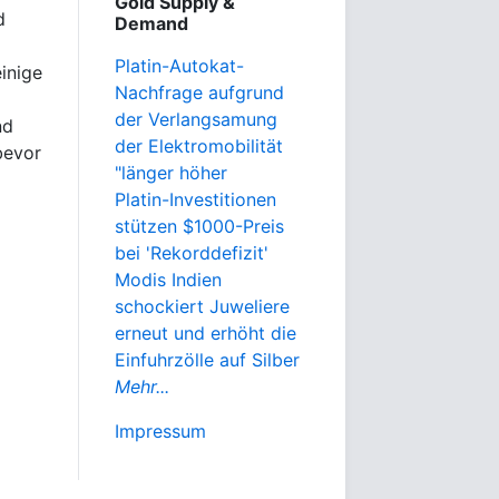
Gold Supply &
d
Demand
Platin-Autokat-
einige
Nachfrage aufgrund
der Verlangsamung
nd
der Elektromobilität
bevor
"länger höher
Platin-Investitionen
stützen $1000-Preis
bei 'Rekorddefizit'
Modis Indien
schockiert Juweliere
erneut und erhöht die
Einfuhrzölle auf Silber
Mehr...
Impressum