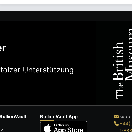
er
stolzer Unterstützung
BullionVault
BullionVault App
suppo
+44(
1-88
r)