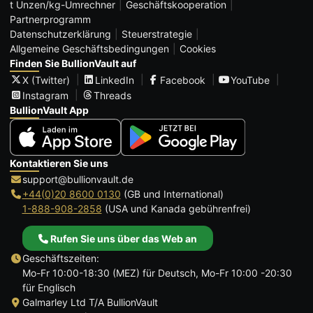
t Unzen/kg-Umrechner
Geschäftskooperation
Partnerprogramm
Datenschutzerklärung
Steuerstrategie
Allgemeine Geschäftsbedingungen
Cookies
Finden Sie BullionVault auf
X (Twitter)
LinkedIn
Facebook
YouTube
Instagram
Threads
BullionVault App
Kontaktieren Sie uns
support@bullionvault.de
+44(0)20 8600 0130
(GB und International)
1-888-908-2858
(USA und Kanada gebührenfrei)
Rufen Sie uns über das Web an
Geschäftszeiten:
Mo-Fr 10:00-18:30 (MEZ) für Deutsch, Mo-Fr 10:00 -20:30
für Englisch
Galmarley Ltd T/A BullionVault