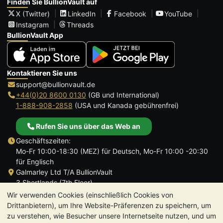
Finden Sie BullionVault auf
X (Twitter)
LinkedIn
Facebook
YouTube
Instagram
Threads
BullionVault App
Kontaktieren Sie uns
support@bullionvault.de
+44(0)20 8600 0130
(GB und International)
1-888-908-2858
(USA und Kanada gebührenfrei)
Rufen Sie uns über das Web an
Geschäftszeiten:
Mo-Fr 10:00-18:30 (MEZ) für Deutsch, Mo-Fr 10:00 -20:30
für Englisch
Galmarley Ltd T/A BullionVault
3 Shortlands (7th Floor)
Hammersmith
Wir verwenden Cookies (einschließlich Cookies von
London
Drittanbietern), um Ihre Website-Präferenzen zu speichern, um
W6 8DA
zu verstehen, wie Besucher unsere Internetseite nutzen, und um