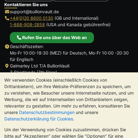
Kontaktieren Sie uns
support@bullionvault.de
+44(0)20 8600 0130
(GB und International)
1-888-908-2858
(USA und Kanada gebührenfrei)
Rufen Sie uns über das Web an
Geschäftszeiten:
Mo-Fr 10:00-18:30 (MEZ) für Deutsch, Mo-Fr 10:00 -20:30
für Englisch
Galmarley Ltd T/A BullionVault
3 Shortlands (7th Floor)
Hammersmith
Wir verwenden Cookies (einschließlich Cookies von
London
Drittanbietern), um Ihre Website-Präferenzen zu speichern, um
W6 8DA
zu verstehen, wie Besucher unsere Internetseite nutzen, und um
Großbritannien
Werbung, die wir auf Internetseiten von Drittanbietern zeigen,
relevanter zu gestalten. Um mehr zu erfahren, konsultieren Sie
unsere
Datenschutzbestimmungen
und unsere
Datenschutzerklärung für Cookies
.
Um der Verwendung von Cookies zuzustimmen, drücken Sie
TrustScore 4.8 | 726 Bewertungen
bitte auf "Akzeptieren" oder wählen Sie "Optionen" für eine
BITTE BEACHTEN SIE:
Der Wert von Edelmetallen kann sowohl