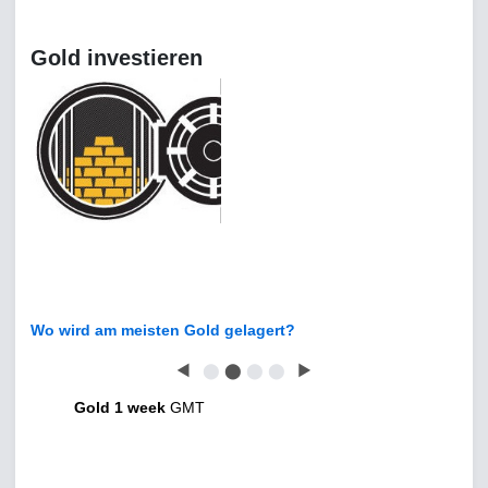
Gold investieren
Wo wird am meisten Gold gelagert?
◀
⬤
⬤
⬤
⬤
▶
Gold 1 week
GMT