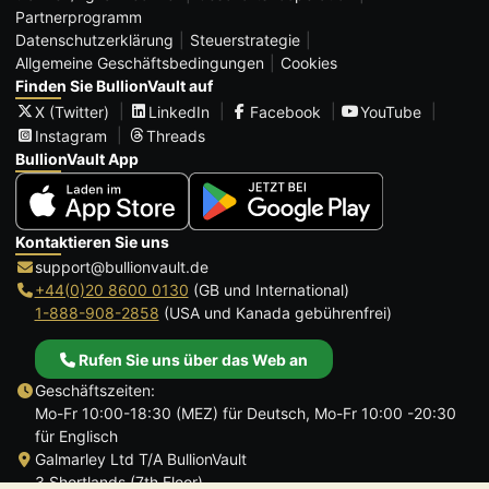
Partnerprogramm
Datenschutzerklärung
Steuerstrategie
Allgemeine Geschäftsbedingungen
Cookies
Finden Sie BullionVault auf
X (Twitter)
LinkedIn
Facebook
YouTube
Instagram
Threads
BullionVault App
Kontaktieren Sie uns
support@bullionvault.de
+44(0)20 8600 0130
(GB und International)
1-888-908-2858
(USA und Kanada gebührenfrei)
Rufen Sie uns über das Web an
Geschäftszeiten:
Mo-Fr 10:00-18:30 (MEZ) für Deutsch, Mo-Fr 10:00 -20:30
für Englisch
Galmarley Ltd T/A BullionVault
3 Shortlands (7th Floor)