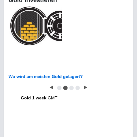
Wo wird am meisten Gold gelagert?
◀
⬤
⬤
⬤
⬤
▶
Gold 1 week
GMT