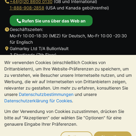
+44(0)20 8600 0130
(GB und International)
1-888-908-2858
(USA und Kanada gebührenfrei)
Rufen Sie uns über das Web an
Geschäftszeiten:
Mo-Fr 10:00-18:30 (MEZ) für Deutsch, Mo-Fr 10:00 -20:30
für Englisch
Galmarley Ltd T/A BullionVault
3 Shortlands (7th Floor)
Hammersmith
Wir verwenden Cookies (einschließlich Cookies von
London
Drittanbietern), um Ihre Website-Präferenzen zu speichern, um
W6 8DA
zu verstehen, wie Besucher unsere Internetseite nutzen, und um
Großbritannien
Werbung, die wir auf Internetseiten von Drittanbietern zeigen,
relevanter zu gestalten. Um mehr zu erfahren, konsultieren Sie
unsere
Datenschutzbestimmungen
und unsere
Datenschutzerklärung für Cookies
.
Um der Verwendung von Cookies zuzustimmen, drücken Sie
TrustScore 4.8 | 724 Bewertungen
bitte auf "Akzeptieren" oder wählen Sie "Optionen" für eine
BITTE BEACHTEN SIE:
Der Wert von Edelmetallen kann sowohl
genauere Eingabe Ihrer Präferenzen.
steigen als auch fallen. Historische Trends sind keine Garantie
für zukünftige Preisentwicklungen. Nichts auf den Webseiten