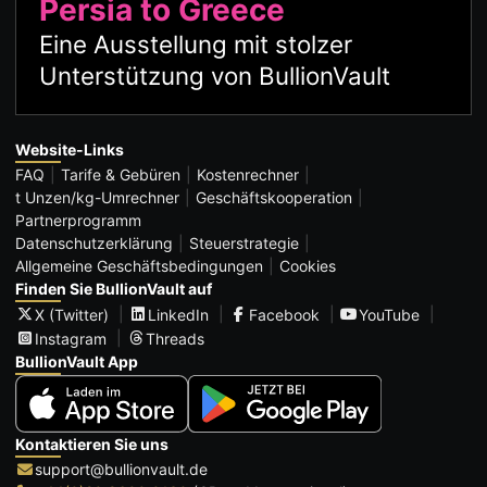
Persia to Greece
Eine Ausstellung mit stolzer
Unterstützung von BullionVault
Website-Links
FAQ
Tarife & Gebüren
Kostenrechner
t Unzen/kg-Umrechner
Geschäftskooperation
Partnerprogramm
Datenschutzerklärung
Steuerstrategie
Allgemeine Geschäftsbedingungen
Cookies
Finden Sie BullionVault auf
X (Twitter)
LinkedIn
Facebook
YouTube
Instagram
Threads
BullionVault App
Kontaktieren Sie uns
support@bullionvault.de