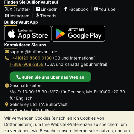
Finden Sie BullionVault auf
X (Twitter)
LinkedIn
Facebook
YouTube
Instagram
Threads
BullionVault App
Kontaktieren Sie uns
support@bullionvault.de
+44(0)20 8600 0130
(GB und International)
1-888-908-2858
(USA und Kanada gebührenfrei)
Rufen Sie uns über das Web an
Geschäftszeiten:
Mo-Fr 10:00-18:30 (MEZ) für Deutsch, Mo-Fr 10:00 -20:30
für Englisch
Galmarley Ltd T/A BullionVault
3 Shortlands (7th Floor)
Hammersmith
Wir verwenden Cookies (einschließlich Cookies von
London
Drittanbietern), um Ihre Website-Präferenzen zu speichern, um
W6 8DA
zu verstehen, wie Besucher unsere Internetseite nutzen, und um