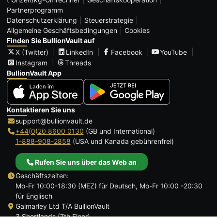
Partnerprogramm
Datenschutzerklärung
Steuerstrategie
Allgemeine Geschäftsbedingungen
Cookies
Finden Sie BullionVault auf
X (Twitter)
LinkedIn
Facebook
YouTube
Instagram
Threads
BullionVault App
Kontaktieren Sie uns
support@bullionvault.de
+44(0)20 8600 0130
(GB und International)
1-888-908-2858
(USA und Kanada gebührenfrei)
Rufen Sie uns über das Web an
Geschäftszeiten:
Mo-Fr 10:00-18:30 (MEZ) für Deutsch, Mo-Fr 10:00 -20:30
für Englisch
Galmarley Ltd T/A BullionVault
3 Shortlands (7th Floor)