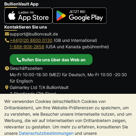
BullionVault App
Kontaktieren Sie uns
support@bullionvault.de
+44(0)20 8600 0130
(GB und International)
1-888-908-2858
(USA und Kanada gebührenfrei)
Rufen Sie uns über das Web an
Geschäftszeiten:
Mo-Fr 10:00-18:30 (MEZ) für Deutsch, Mo-Fr 10:00 -20:30
für Englisch
Galmarley Ltd T/A BullionVault
3 Shortlands (7th Floor)
Hammersmith
Wir verwenden Cookies (einschließlich Cookies von
London
Drittanbietern), um Ihre Website-Präferenzen zu speichern, um
W6 8DA
zu verstehen, wie Besucher unsere Internetseite nutzen, und um
Großbritannien
Werbung, die wir auf Internetseiten von Drittanbietern zeigen,
relevanter zu gestalten. Um mehr zu erfahren, konsultieren Sie
unsere
Datenschutzbestimmungen
und unsere