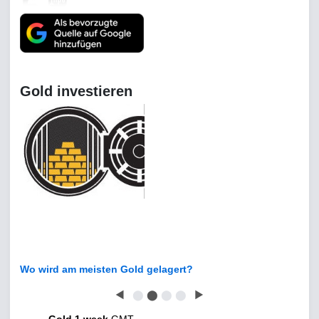
Gold investieren
Wo wird am meisten Gold gelagert?
◀
⬤
⬤
⬤
⬤
▶