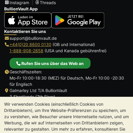
Instagram
Threads
BullionVault App
Kontaktieren Sie uns
support@bullionvault.de
+44(0)20 8600 0130
(GB und International)
1-888-908-2858
(USA und Kanada gebührenfrei)
Rufen Sie uns über das Web an
Geschäftszeiten:
Mo-Fr 10:00-18:30 (MEZ) für Deutsch, Mo-Fr 10:00 -20:30
für Englisch
Galmarley Ltd T/A BullionVault
3 Shortlands (7th Floor)
Hammersmith
Wir verwenden Cookies (einschließlich Cookies von
London
Drittanbietern), um Ihre Website-Präferenzen zu speichern, um
W6 8DA
zu verstehen, wie Besucher unsere Internetseite nutzen, und um
Großbritannien
Werbung, die wir auf Internetseiten von Drittanbietern zeigen,
relevanter zu gestalten. Um mehr zu erfahren, konsultieren Sie