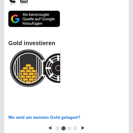
Gold investieren
Wo wird am meisten Gold gelagert?
◀
⬤
⬤
⬤
⬤
▶