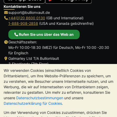
Kontaktieren Sie uns
support@bullionvault.de
+44(0)20 8600 0130
(GB und International)
1-888-908-2858
(USA und Kanada gebührenfrei)
Rufen Sie uns über das Web an
Geschäftszeiten:
Mo-Fr 10:00-18:30 (MEZ) für Deutsch, Mo-Fr 10:00 -20:30
für Englisch
Galmarley Ltd T/A BullionVault
3 Shortlands (7th Floor)
Hammersmith
Wir verwenden Cookies (einschließlich Cookies von
London
Drittanbietern), um Ihre Website-Präferenzen zu speichern, um
W6 8DA
zu verstehen, wie Besucher unsere Internetseite nutzen, und um
Großbritannien
Werbung, die wir auf Internetseiten von Drittanbietern zeigen,
relevanter zu gestalten. Um mehr zu erfahren, konsultieren Sie
unsere
Datenschutzbestimmungen
und unsere
Datenschutzerklärung für Cookies
.
Um der Verwendung von Cookies zuzustimmen, drücken Sie
TrustScore 4.8 | 724 Bewertungen