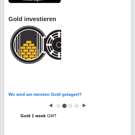
Gold investieren
Wo wird am meisten Gold gelagert?
◀
⬤
⬤
⬤
⬤
▶
Gold 1 week
GMT