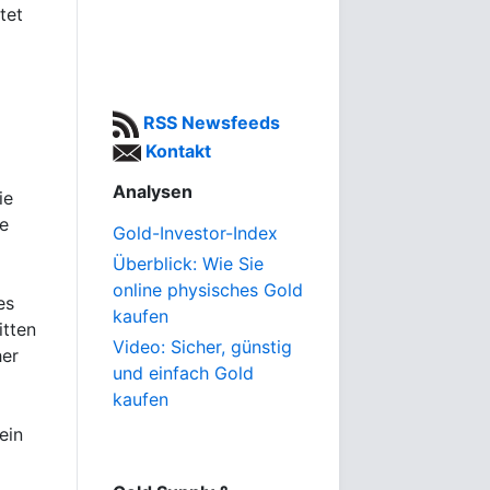
tet
RSS Newsfeeds
Kontakt
Analysen
ie
ne
Gold-Investor-Index
Überblick: Wie Sie
online physisches Gold
es
kaufen
itten
Video: Sicher, günstig
her
und einfach Gold
kaufen
ein