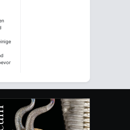
en
d
einige
nd
bevor