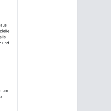
 aus
zielle
alls
z und
ch um
e