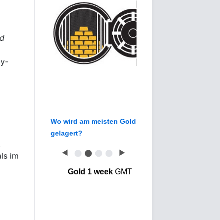
ld
by-
Wo wird am meisten Gold
gelagert?
.
◀
⬤
⬤
⬤
⬤
▶
als im
Gold 1 week
GMT