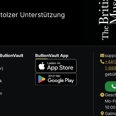
stolzer Unterstützung
BullionVault
BullionVault App
suppo
+44(
1-88
r)
gebüh
k
m
Gesch
Mo-Fr
10:00
Galma