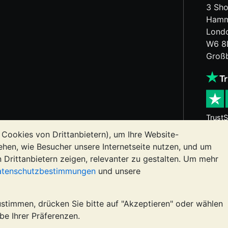
3 Sho
Hamm
Lond
W6 8
Großb
TrustS
 Cookies von Drittanbietern), um Ihre Website-
ehen, wie Besucher unsere Internetseite nutzen, und um
lmetallen kann sowohl steigen als auch fallen. Historische
n Drittanbietern zeigen, relevanter zu gestalten. Um mehr
uf den Webseiten von BullionVault oder in der Kommunikatio
tenschutzbestimmungen
und unsere
 lassen, um zu sehen, ob der Besitz von Edelmetallen das Ri
immen, drücken Sie bitte auf "Akzeptieren" oder wählen
t) ist registriert in England und Wales unter der Steuern
be Ihrer Präferenzen.