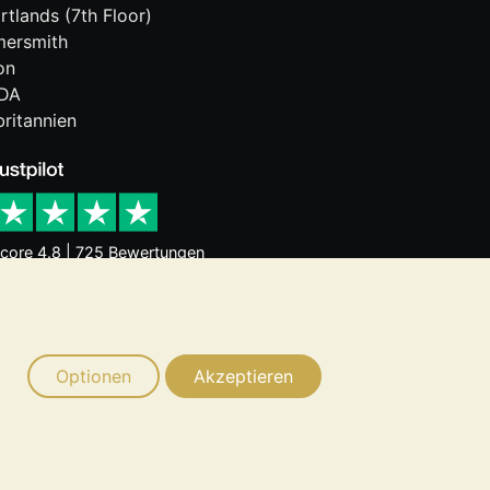
rtlands (7th Floor)
ersmith
on
DA
ritannien
core 4.8 | 725 Bewertungen
 Trends sind keine Garantie für
n stellt eine Anlageberatung dar. Sie
chtige für Sie ist.
Optionen
Akzeptieren
ummer 4943684
BullionVault Ltd © 2026