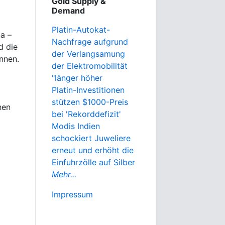
Gold Supply &
Demand
Platin-Autokat-
a –
Nachfrage aufgrund
d die
der Verlangsamung
nnen.
der Elektromobilität
"länger höher
Platin-Investitionen
stützen $1000-Preis
hen
bei 'Rekorddefizit'
Modis Indien
schockiert Juweliere
erneut und erhöht die
Einfuhrzölle auf Silber
Mehr...
Impressum