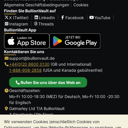
Allgemeine Geschäftsbedingungen
Cookies
Finden Sie BullionVault auf
X (Twitter)
LinkedIn
Facebook
YouTube
Instagram
Threads
BullionVault App
Kontaktieren Sie uns
support@bullionvault.de
+44(0)20 8600 0130
(GB und International)
1-888-908-2858
(USA und Kanada gebührenfrei)
Rufen Sie uns über das Web an
Geschäftszeiten:
Mo-Fr 10:00-18:30 (MEZ) für Deutsch, Mo-Fr 10:00 -20:30
für Englisch
Galmarley Ltd T/A BullionVault
3 Shortlands (7th Floor)
Hammersmith
Wir verwenden Cookies (einschließlich Cookies von
London
Drittanbietern), um Ihre Website-Präferenzen zu speichern, um