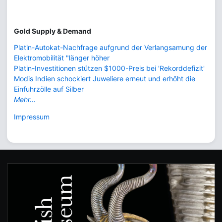
Gold Supply & Demand
Platin-Autokat-Nachfrage aufgrund der Verlangsamung der
Elektromobilität "länger höher
Platin-Investitionen stützen $1000-Preis bei 'Rekorddefizit'
Modis Indien schockiert Juweliere erneut und erhöht die
Einfuhrzölle auf Silber
Mehr...
Impressum