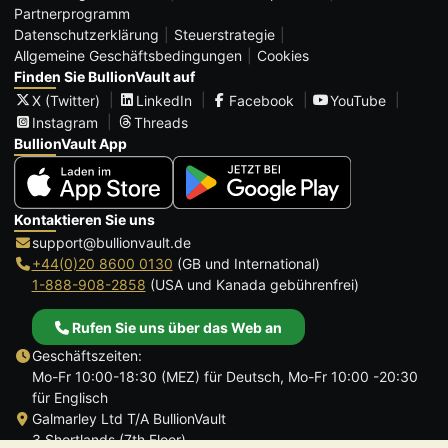
Partnerprogramm
Datenschutzerklärung
Steuerstrategie
Allgemeine Geschäftsbedingungen
Cookies
Finden Sie BullionVault auf
X (Twitter)
LinkedIn
Facebook
YouTube
Instagram
Threads
BullionVault App
Kontaktieren Sie uns
support@bullionvault.de
+44(0)20 8600 0130
(GB und International)
1-888-908-2858
(USA und Kanada gebührenfrei)
Rufen Sie uns über das Web an
Geschäftszeiten:
Mo-Fr 10:00-18:30 (MEZ) für Deutsch, Mo-Fr 10:00 -20:30
für Englisch
Galmarley Ltd T/A BullionVault
3 Shortlands (7th Floor)