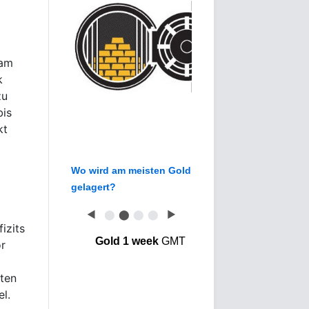
 am
k
zu
bis
kt
Wo wird am meisten Gold
gelagert?
◀
⬤
⬤
⬤
⬤
▶
izits
Gold 1 week
GMT
or
ten
el.