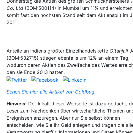
Donnerstag die Aktien des großen Schmuckherstellers
T
Co. Ltd
(BOM:500114) in Mumbai um 11% und erreichten
somit fast den höchsten Stand seit dem Aktiensplit im J
2011.
Anteile an Indiens größter Einzelhandelskette
Gitanjali 
(BOM:532715) stiegen ebenfalls um 12% an einem Tag,
wodurch deren Aktien das Zweifache des Wertes erreich
den sie Ende 2013 hatten.
Sehen Sie hier alle Artikel von Goldbug.
Hinweis:
Der Inhalt dieser Webseite ist dazu gedacht, d
Leser zum Nachdenken über wirtschaftliche Themen un
Ereignissen anzuregen. Aber nur Sie selbst können
entscheiden, wie Sie Ihr Geld anlegen und tragen die all
Verantwortung hierfür. Informationen und Daten können