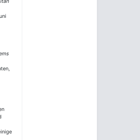
itan
uni
Jems
ten,
en
d
einige