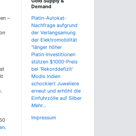
Gold Supply &
Demand
len –
Platin-Autokat-
Nachfrage aufgrund
ion
der Verlangsamung
der Elektromobilität
"länger höher
Platin-Investitionen
stützen $1000-Preis
st
bei 'Rekorddefizit'
it
Modis Indien
schockiert Juweliere
s
.
erneut und erhöht die
Einfuhrzölle auf Silber
Mehr...
Impressum
50
ten
.