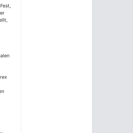
Fest,
er
llt,
alen
rex
en