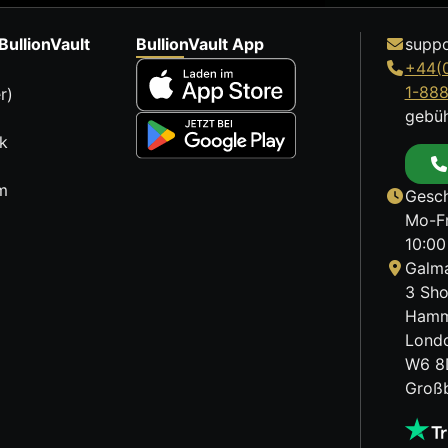
BullionVault
BullionVault App
suppo
+44(
1-88
r)
gebüh
k
m
Gesch
Mo-Fr
10:00
Galma
3 Sho
Hamm
Lond
W6 8
Großb