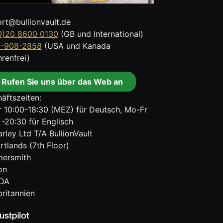
rt@bullionvault.de
0)20 8600 0130
(GB und International)
8-908-2858
(USA und Kanada
renfrei)
Rufen Sie uns über das Web an
äftszeiten:
 10:00-18:30 (MEZ) für Deutsch, Mo-Fr
 -20:30 für Englisch
rley Ltd T/A BullionVault
rtlands (7th Floor)
ersmith
on
DA
ritannien