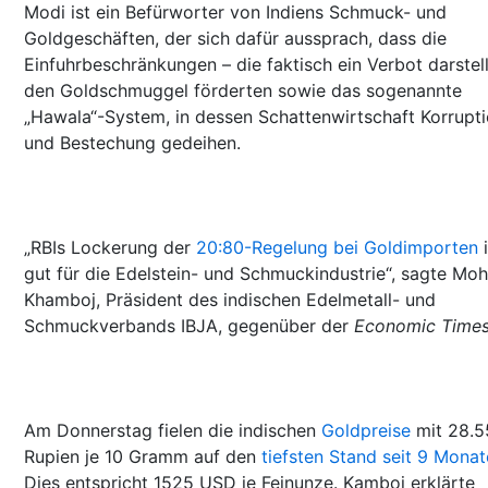
Modi ist ein Befürworter von Indiens Schmuck- und
Goldgeschäften, der sich dafür aussprach, dass die
Einfuhrbeschränkungen – die faktisch ein Verbot darstel
den Goldschmuggel förderten sowie das sogenannte
„Hawala“-System, in dessen Schattenwirtschaft Korrupt
und Bestechung gedeihen.
„RBIs Lockerung der
20:80-Regelung bei Goldimporten
i
gut für die Edelstein- und Schmuckindustrie“, sagte Moh
Khamboj, Präsident des indischen Edelmetall- und
Schmuckverbands IBJA, gegenüber der
Economic Time
Am Donnerstag fielen die indischen
Goldpreise
mit 28.5
Rupien je 10 Gramm auf den
tiefsten Stand seit 9 Mona
Dies entspricht 1525 USD je Feinunze. Kamboj erklärte