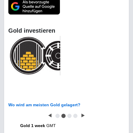
Gold investieren
Wo wird am meisten Gold gelagert?
◀
⬤
⬤
⬤
⬤
▶
Gold 1 week
GMT