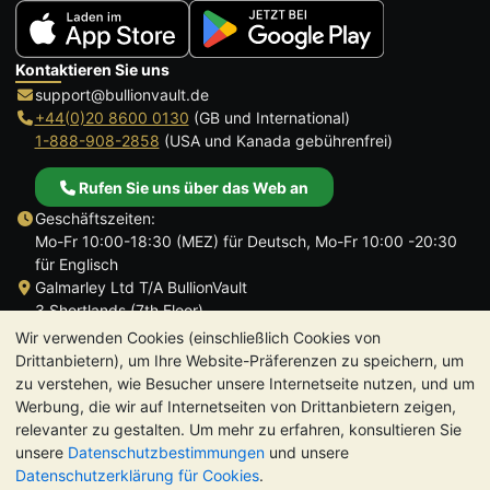
Kontaktieren Sie uns
support@bullionvault.de
+44(0)20 8600 0130
(GB und International)
1-888-908-2858
(USA und Kanada gebührenfrei)
Rufen Sie uns über das Web an
Geschäftszeiten:
Mo-Fr 10:00-18:30 (MEZ) für Deutsch, Mo-Fr 10:00 -20:30
für Englisch
Galmarley Ltd T/A BullionVault
3 Shortlands (7th Floor)
Hammersmith
Wir verwenden Cookies (einschließlich Cookies von
London
Drittanbietern), um Ihre Website-Präferenzen zu speichern, um
W6 8DA
zu verstehen, wie Besucher unsere Internetseite nutzen, und um
Großbritannien
Werbung, die wir auf Internetseiten von Drittanbietern zeigen,
relevanter zu gestalten. Um mehr zu erfahren, konsultieren Sie
unsere
Datenschutzbestimmungen
und unsere
Datenschutzerklärung für Cookies
.