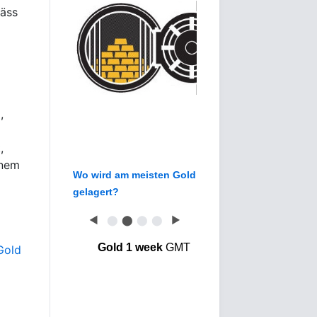
mäss
,
,
inem
Wo wird am meisten Gold
gelagert?
◀
⬤
⬤
⬤
⬤
▶
Gold 1 week
GMT
Gold