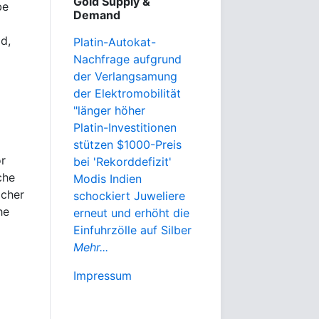
Gold Supply &
be
Demand
d,
Platin-Autokat-
Nachfrage aufgrund
der Verlangsamung
der Elektromobilität
"länger höher
Platin-Investitionen
stützen $1000-Preis
r
bei 'Rekorddefizit'
che
Modis Indien
icher
schockiert Juweliere
he
erneut und erhöht die
Einfuhrzölle auf Silber
Mehr...
Impressum