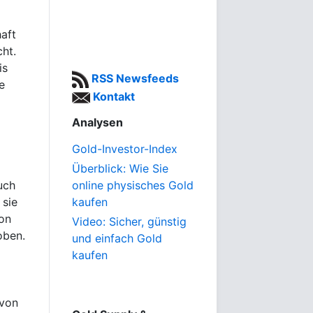
aft
ht.
is
RSS Newsfeeds
e
Kontakt
Analysen
Gold-Investor-Index
Überblick: Wie Sie
uch
online physisches Gold
 sie
kaufen
on
Video: Sicher, günstig
oben.
und einfach Gold
kaufen
 von