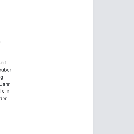
n
eit
nüber
ng
 Jahr
s in
der