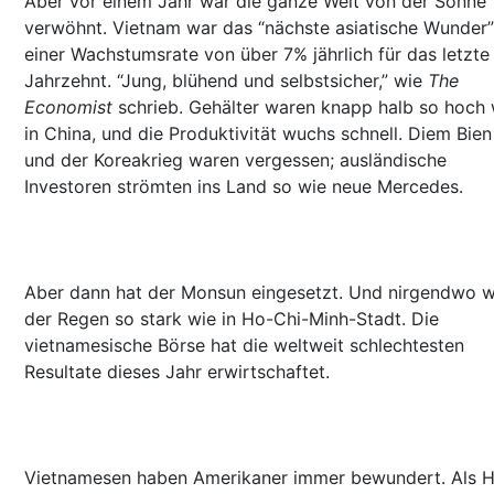
Aber vor einem Jahr war die ganze Welt von der Sonne
verwöhnt. Vietnam war das “nächste asiatische Wunder”
einer Wachstumsrate von über 7% jährlich für das letzte
Jahrzehnt. “Jung, blühend und selbstsicher,” wie
The
Economist
schrieb. Gehälter waren knapp halb so hoch 
in China, und die Produktivität wuchs schnell. Diem Bie
und der Koreakrieg waren vergessen; ausländische
Investoren strömten ins Land so wie neue Mercedes.
Aber dann hat der Monsun eingesetzt. Und nirgendwo 
der Regen so stark wie in Ho-Chi-Minh-Stadt. Die
vietnamesische Börse hat die weltweit schlechtesten
Resultate dieses Jahr erwirtschaftet.
Vietnamesen haben Amerikaner immer bewundert. Als 