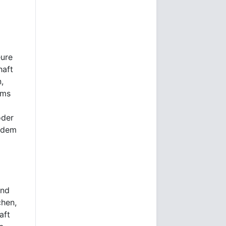
eure
haft
,
ams
oder
f dem
und
chen,
aft