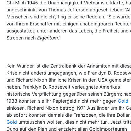
Chi Minh 1945 die Unabhängigkeit Vietnams erklärte, ha
ungeschminkt von Thomas Jefferson abgeschrieben: “Al
Menschen sind gleich”, fing er seine Rede an. “Sie wurde
von Ihrem Erschaffer mit einigen unabdingbaren Rechte
ausgestattet; unter anderen das Leben, die Freiheit und
Streben nach
Eigentum
.”
Kein Wunder ist die Zentralbank der Annamiten mit dies
Krise nicht anders umgegangen, wie Franklyn D. Roosev
und Richard Nixon ähnliche Krisen in den USA gemeister
haben. Franklyn D. Roosevelt verleugnete Amerikas
historische Verpflichtung gegenüber seinen Bürgern; na
1933 konnten sie ihr Papiergeld nicht mehr gegen
Gold
einlösen. Richard Nixon betrog 1971 Ausländer um Ihr Ge
ab sofort konnten damals die Franzosen, die Ihre Dollar 
Gold
umtauschen wollten, dies nicht mehr tun. Jetzt trit
Dung auf den Plan und entzieht allen Goldimporteuren