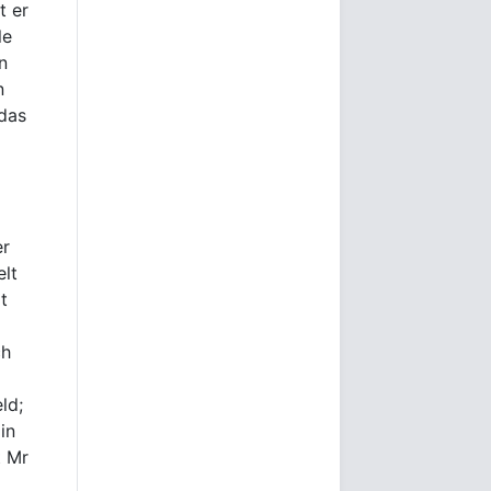
t er
le
n
n
 das
er
elt
t
ch
ld;
in
t Mr