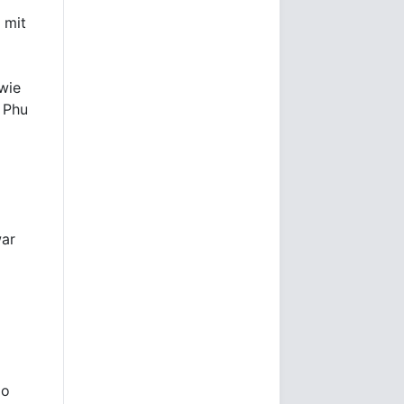
 mit
wie
n Phu
war
Ho