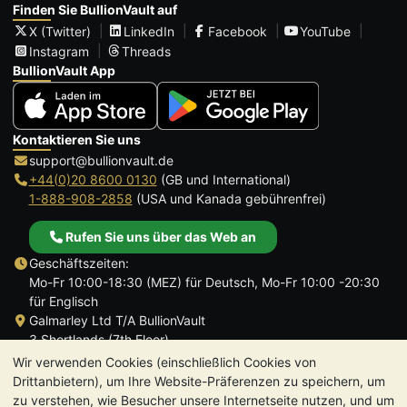
Finden Sie BullionVault auf
X (Twitter)
LinkedIn
Facebook
YouTube
Instagram
Threads
BullionVault App
Kontaktieren Sie uns
support@bullionvault.de
+44(0)20 8600 0130
(GB und International)
1-888-908-2858
(USA und Kanada gebührenfrei)
Rufen Sie uns über das Web an
Geschäftszeiten:
Mo-Fr 10:00-18:30 (MEZ) für Deutsch, Mo-Fr 10:00 -20:30
für Englisch
Galmarley Ltd T/A BullionVault
3 Shortlands (7th Floor)
Hammersmith
Wir verwenden Cookies (einschließlich Cookies von
London
Drittanbietern), um Ihre Website-Präferenzen zu speichern, um
W6 8DA
zu verstehen, wie Besucher unsere Internetseite nutzen, und um