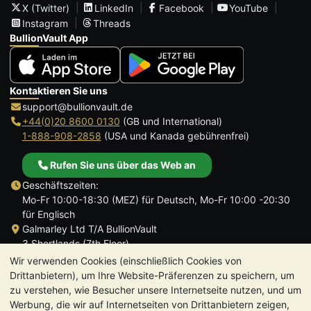
X (Twitter)
LinkedIn
Facebook
YouTube
Instagram
Threads
BullionVault App
Kontaktieren Sie uns
support@bullionvault.de
+44(0)20 8600 0130
(GB und International)
1-888-908-2858
(USA und Kanada gebührenfrei)
Rufen Sie uns über das Web an
Geschäftszeiten:
Mo-Fr 10:00-18:30 (MEZ) für Deutsch, Mo-Fr 10:00 -20:30
für Englisch
Galmarley Ltd T/A BullionVault
3 Shortlands (7th Floor)
Hammersmith
Wir verwenden Cookies (einschließlich Cookies von
London
Drittanbietern), um Ihre Website-Präferenzen zu speichern, um
W6 8DA
zu verstehen, wie Besucher unsere Internetseite nutzen, und um
Großbritannien
Werbung, die wir auf Internetseiten von Drittanbietern zeigen,