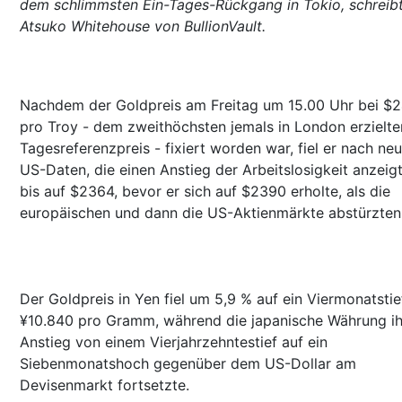
dem schlimmsten Ein-Tages-Rückgang in Tokio, schreib
Atsuko Whitehouse von BullionVault.
Nachdem der Goldpreis am Freitag um 15.00 Uhr bei $
pro Troy - dem zweithöchsten jemals in London erzielte
Tagesreferenzpreis - fixiert worden war, fiel er nach ne
US-Daten, die einen Anstieg der Arbeitslosigkeit anzeig
bis auf $2364, bevor er sich auf $2390 erholte, als die
europäischen und dann die US-Aktienmärkte abstürzten
Der Goldpreis in Yen fiel um 5,9 % auf ein Viermonatstie
¥10.840 pro Gramm, während die japanische Währung i
Anstieg von einem Vierjahrzehntestief auf ein
Siebenmonatshoch gegenüber dem US-Dollar am
Devisenmarkt fortsetzte.