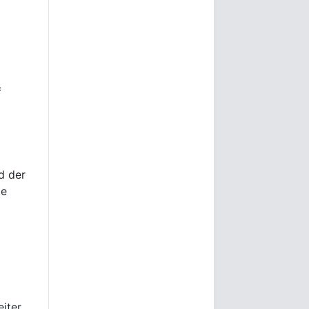
f
d der
te
iter