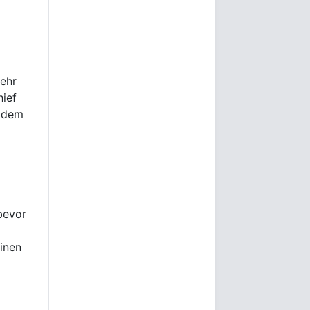
sehr
hief
, dem
bevor
einen