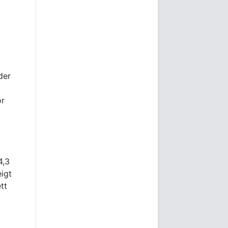
der
or
4,3
igt
tt