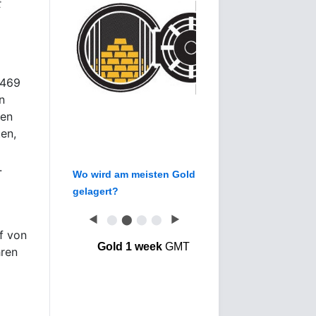
t
2469
n
uen
ten,
.
Wo wird am meisten Gold
gelagert?
◀
⬤
⬤
⬤
⬤
▶
f von
Gold 1 week
GMT
hren