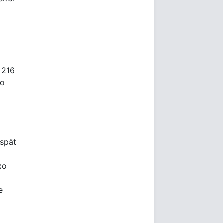
 216
ro
 spät
xo
e