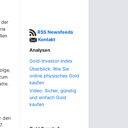
 der
ona
RSS Newsfeeds
llen
Kontakt
Analysen
Gold-Investor-Index
Überblick: Wie Sie
olge,
online physisches Gold
 zum
kaufen
tte.
Video: Sicher, günstig
und einfach Gold
kaufen
r den
7.