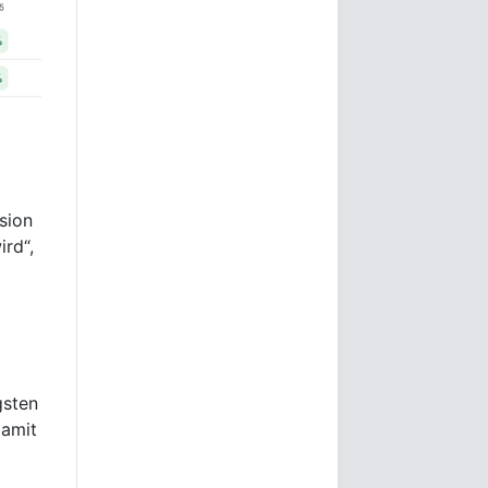
sion
ird“,
gsten
damit