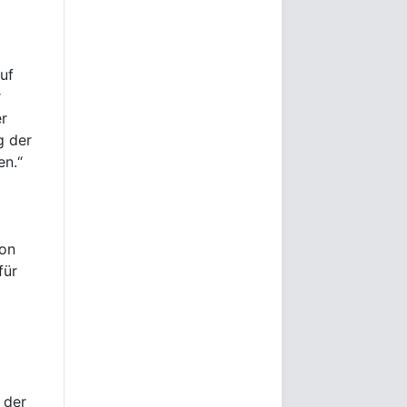
uf
r
r
g der
en.“
von
für
 der