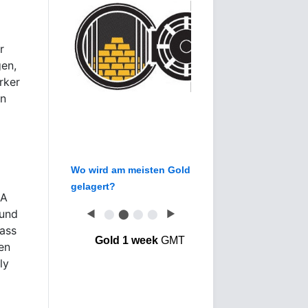
r
en,
rker
en
Wo wird am meisten Gold
gelagert?
SA
 und
◀
⬤
⬤
⬤
⬤
▶
dass
Gold 1 week
GMT
en
ly