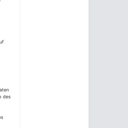
-
uf
aten
o des
es