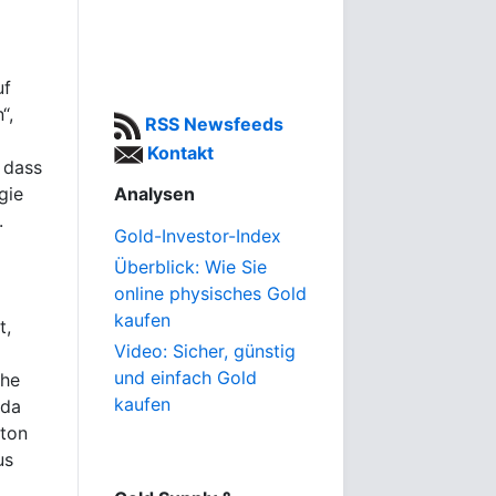
uf
“,
RSS Newsfeeds
Kontakt
 dass
gie
Analysen
.
Gold-Investor-Index
Überblick: Wie Sie
online physisches Gold
kaufen
t,
Video: Sicher, günstig
und einfach Gold
che
kaufen
 da
gton
us