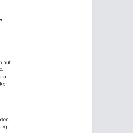
er
n auf
 %
pro
ker
ndon
lung