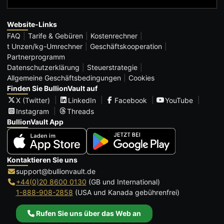
Website-Links
FAQ
Tarife & Gebüren
Kostenrechner
t Unzen/kg-Umrechner
Geschäftskooperation
Partnerprogramm
Datenschutzerklärung
Steuerstrategie
Allgemeine Geschäftsbedingungen
Cookies
Finden Sie BullionVault auf
X (Twitter)
LinkedIn
Facebook
YouTube
Instagram
Threads
BullionVault App
Kontaktieren Sie uns
support@bullionvault.de
+44(0)20 8600 0130
(GB und International)
1-888-908-2858
(USA und Kanada gebührenfrei)
Rufen Sie uns über das Web an