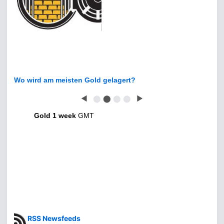
Wo wird am meisten Gold gelagert?
◀
⬤
⬤
⬤
⬤
▶
Gold 1 week
GMT
RSS Newsfeeds