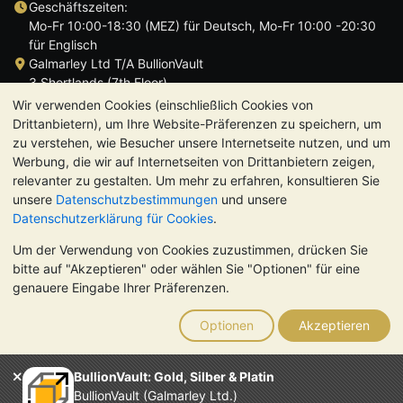
Geschäftszeiten:
Mo-Fr 10:00-18:30 (MEZ) für Deutsch, Mo-Fr 10:00 -20:30
für Englisch
Galmarley Ltd T/A BullionVault
3 Shortlands (7th Floor)
Hammersmith
Wir verwenden Cookies (einschließlich Cookies von
London
Drittanbietern), um Ihre Website-Präferenzen zu speichern, um
W6 8DA
zu verstehen, wie Besucher unsere Internetseite nutzen, und um
Großbritannien
Werbung, die wir auf Internetseiten von Drittanbietern zeigen,
relevanter zu gestalten. Um mehr zu erfahren, konsultieren Sie
unsere
Datenschutzbestimmungen
und unsere
Datenschutzerklärung für Cookies
.
Um der Verwendung von Cookies zuzustimmen, drücken Sie
TrustScore 4.8 | 724 Bewertungen
bitte auf "Akzeptieren" oder wählen Sie "Optionen" für eine
BITTE BEACHTEN SIE:
Der Wert von Edelmetallen kann sowohl
genauere Eingabe Ihrer Präferenzen.
steigen als auch fallen. Historische Trends sind keine Garantie
für zukünftige Preisentwicklungen. Nichts auf den Webseiten
Optionen
Akzeptieren
von BullionVault oder in der Kommunikation stellt eine
Anlageberatung dar. Sie sollten sich von einem Fachmann
beraten lassen, um zu sehen, ob der Besitz von Edelmetallen
BullionVault: Gold, Silber & Platin
das Richtige für Sie ist.
BullionVault (Galmarley Ltd.)
Galmarley Ltd. (Handelsname BullionVault) ist registriert in