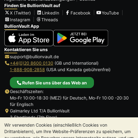
Finden Sie BullionVault auf
X (Twitter)
LinkedIn
Facebook
YouTube
Instagram
Threads
BullionVault App
Kontaktieren Sie uns
support@bullionvault.de
+44(0)20 8600 0130
(GB und International)
1-888-908-2858
(USA und Kanada gebührenfrei)
Rufen Sie uns über das Web an
Geschäftszeiten:
Mo-Fr 10:00-18:30 (MEZ) für Deutsch, Mo-Fr 10:00 -20:30
für Englisch
Galmarley Ltd T/A BullionVault
3 Shortlands (7th Floor)
Hammersmith
Wir verwenden Cookies (einschließlich Cookies von
London
Drittanbietern), um Ihre Website-Präferenzen zu speichern, um
W6 8DA
zu verstehen, wie Besucher unsere Internetseite nutzen, und um