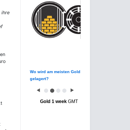
 ihre
ef
uen
uro
Wo wird am meisten Gold
gelagert?
◀
⬤
⬤
⬤
⬤
▶
Gold 1 week
GMT
t
t