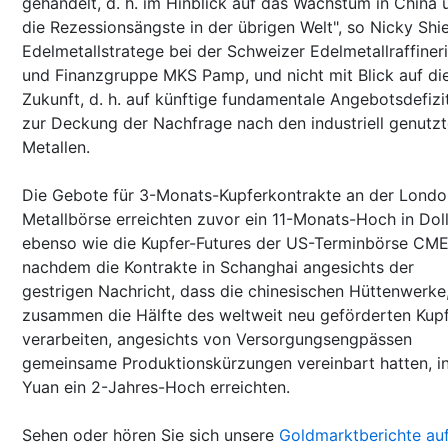
gehandelt, d. h. im Hinblick auf das Wachstum in China 
die Rezessionsängste in der übrigen Welt", so Nicky Shie
Edelmetallstratege bei der Schweizer Edelmetallraffiner
und Finanzgruppe MKS Pamp, und nicht mit Blick auf di
Zukunft, d. h. auf künftige fundamentale Angebotsdefizi
zur Deckung der Nachfrage nach den industriell genutz
Metallen.
Die Gebote für 3-Monats-Kupferkontrakte an der Londo
Metallbörse erreichten zuvor ein 11-Monats-Hoch in Doll
ebenso wie die Kupfer-Futures der US-Terminbörse CME
nachdem die Kontrakte in Schanghai angesichts der
gestrigen Nachricht, dass die chinesischen Hüttenwerke,
zusammen die Hälfte des weltweit neu geförderten Kup
verarbeiten, angesichts von Versorgungsengpässen
gemeinsame Produktionskürzungen vereinbart hatten, i
Yuan ein 2-Jahres-Hoch erreichten.
Sehen oder hören Sie sich unsere
Goldmarktberichte au