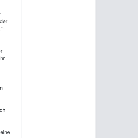
r
 der
"-
r
ahr
em
och
eine