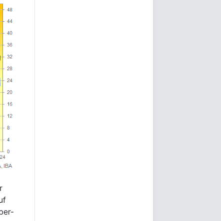
r
uf
ber-