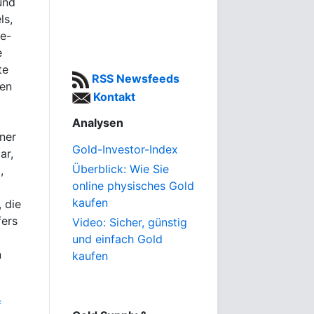
und
ls,
ie-
e
te
RSS Newsfeeds
ten
Kontakt
Analysen
ner
Gold-Investor-Index
ar,
Überblick: Wie Sie
,
online physisches Gold
kaufen
 die
fers
Video: Sicher, günstig
und einfach Gold
n
kaufen
f