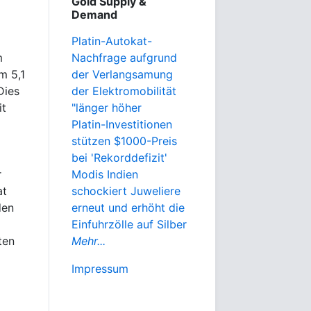
Gold Supply &
Demand
Platin-Autokat-
m
Nachfrage aufgrund
m 5,1
der Verlangsamung
Dies
der Elektromobilität
it
"länger höher
Platin-Investitionen
stützen $1000-Preis
bei 'Rekorddefizit'
r
Modis Indien
at
schockiert Juweliere
den
erneut und erhöht die
Einfuhrzölle auf Silber
ten
Mehr...
Impressum