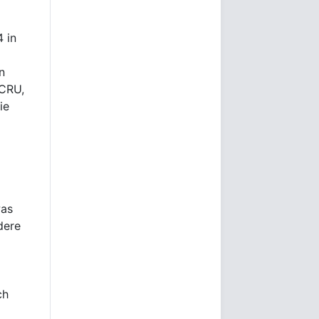
 in
n
 CRU,
ie
was
ndere
ch