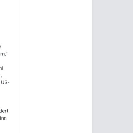
d
rn."
hl
,
 US-
dert
inn