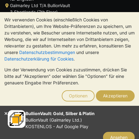
Galmarley Ltd T/A BullionVault
3 Shortlands (7th Floor)
Hammersmith
Wir verwenden Cookies (einschließlich Cookies von
London
Drittanbietern), um Ihre Website-Präferenzen zu speichern, um
W6 8DA
zu verstehen, wie Besucher unsere Internetseite nutzen, und um
Großbritannien
Werbung, die wir auf Internetseiten von Drittanbietern zeigen,
relevanter zu gestalten. Um mehr zu erfahren, konsultieren Sie
unsere
Datenschutzbestimmungen
und unsere
Datenschutzerklärung für Cookies
.
Um der Verwendung von Cookies zuzustimmen, drücken Sie
TrustScore 4.8 | 725 Bewertungen
bitte auf "Akzeptieren" oder wählen Sie "Optionen" für eine
BITTE BEACHTEN SIE:
Der Wert von Edelmetallen kann sowohl
genauere Eingabe Ihrer Präferenzen.
steigen als auch fallen. Historische Trends sind keine Garantie
für zukünftige Preisentwicklungen. Nichts auf den Webseiten
Optionen
Akzeptieren
von BullionVault oder in der Kommunikation stellt eine
Anlageberatung dar. Sie sollten sich von einem Fachmann
beraten lassen, um zu sehen, ob der Besitz von Edelmetallen
BullionVault: Gold, Silber & Platin
das Richtige für Sie ist.
BullionVault (Galmarley Ltd.)
Galmarley Ltd. (Handelsname BullionVault) ist registriert in
KOSTENLOS - Auf Google Play
England und Wales unter der Steuernummer 4943684
BullionVault Ltd © 2026
Ansehen