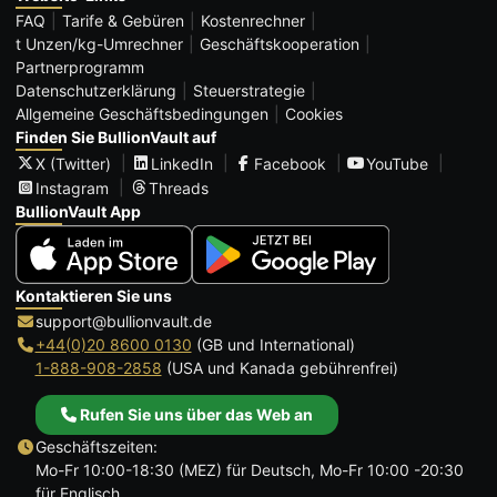
FAQ
Tarife & Gebüren
Kostenrechner
t Unzen/kg-Umrechner
Geschäftskooperation
Partnerprogramm
Datenschutzerklärung
Steuerstrategie
Allgemeine Geschäftsbedingungen
Cookies
Finden Sie BullionVault auf
X (Twitter)
LinkedIn
Facebook
YouTube
Instagram
Threads
BullionVault App
Kontaktieren Sie uns
support@bullionvault.de
+44(0)20 8600 0130
(GB und International)
1-888-908-2858
(USA und Kanada gebührenfrei)
Rufen Sie uns über das Web an
Geschäftszeiten:
Mo-Fr 10:00-18:30 (MEZ) für Deutsch, Mo-Fr 10:00 -20:30
für Englisch