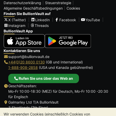
Datenschutzerklärung
Steuerstrategie
Allgemeine Geschäftsbedingungen
Cookies
Finden Sie BullionVault auf
X (Twitter)
LinkedIn
Facebook
YouTube
Instagram
Threads
BullionVault App
Kontaktieren Sie uns
support@bullionvault.de
+44(0)20 8600 0130
(GB und International)
1-888-908-2858
(USA und Kanada gebührenfrei)
Rufen Sie uns über das Web an
Geschäftszeiten:
Mo-Fr 10:00-18:30 (MEZ) für Deutsch, Mo-Fr 10:00 -20:30
für Englisch
Galmarley Ltd T/A BullionVault
3 Shortlands (7th Floor)
Hammersmith
Wir verwenden Cookies (einschließlich Cookies von