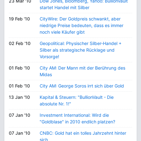
23 Mär '10
Dow Jones, Bloomberg, Yahoo: BullionVault
startet Handel mit Silber
19 Feb '10
CityWire: Der Goldpreis schwankt, aber
niedrige Preise bedeuten, dass es immer
noch viele Käufer gibt
02 Feb '10
Geopolitical: Physischer Silber-Handel +
Silber als strategische Rücklage und
Vorsorge!
01 Feb '10
City AM: Der Mann mit der Berührung des
Midas
01 Feb '10
City AM: George Soros irrt sich über Gold
13 Jan '10
Kapital & Steuern: "BullionVault - Die
absolute Nr. 1!"
07 Jan '10
Investment International: Wird die
"Goldblase" in 2010 endlich platzen?
07 Jan '10
CNBC: Gold hat ein tolles Jahrzehnt hinter
sich