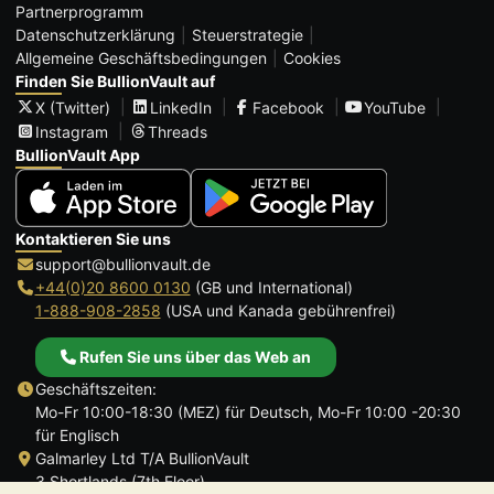
Partnerprogramm
Datenschutzerklärung
Steuerstrategie
Allgemeine Geschäftsbedingungen
Cookies
Finden Sie BullionVault auf
X (Twitter)
LinkedIn
Facebook
YouTube
Instagram
Threads
BullionVault App
Kontaktieren Sie uns
support@bullionvault.de
+44(0)20 8600 0130
(GB und International)
1-888-908-2858
(USA und Kanada gebührenfrei)
Rufen Sie uns über das Web an
Geschäftszeiten:
Mo-Fr 10:00-18:30 (MEZ) für Deutsch, Mo-Fr 10:00 -20:30
für Englisch
Galmarley Ltd T/A BullionVault
3 Shortlands (7th Floor)