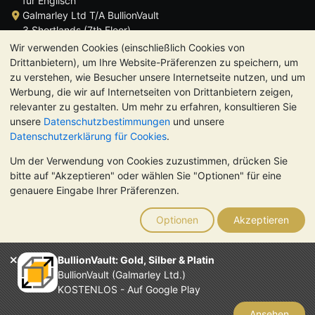
für Englisch
Galmarley Ltd T/A BullionVault
3 Shortlands (7th Floor)
Hammersmith
Wir verwenden Cookies (einschließlich Cookies von
London
Drittanbietern), um Ihre Website-Präferenzen zu speichern, um
W6 8DA
zu verstehen, wie Besucher unsere Internetseite nutzen, und um
Großbritannien
Werbung, die wir auf Internetseiten von Drittanbietern zeigen,
relevanter zu gestalten. Um mehr zu erfahren, konsultieren Sie
unsere
Datenschutzbestimmungen
und unsere
Datenschutzerklärung für Cookies
.
Um der Verwendung von Cookies zuzustimmen, drücken Sie
TrustScore 4.8 | 724 Bewertungen
bitte auf "Akzeptieren" oder wählen Sie "Optionen" für eine
BITTE BEACHTEN SIE:
Der Wert von Edelmetallen kann sowohl
genauere Eingabe Ihrer Präferenzen.
steigen als auch fallen. Historische Trends sind keine Garantie
für zukünftige Preisentwicklungen. Nichts auf den Webseiten
Optionen
Akzeptieren
von BullionVault oder in der Kommunikation stellt eine
Anlageberatung dar. Sie sollten sich von einem Fachmann
beraten lassen, um zu sehen, ob der Besitz von Edelmetallen
BullionVault: Gold, Silber & Platin
das Richtige für Sie ist.
BullionVault (Galmarley Ltd.)
Galmarley Ltd. (Handelsname BullionVault) ist registriert in
KOSTENLOS - Auf Google Play
England und Wales unter der Steuernummer 4943684
BullionVault Ltd © 2026
Ansehen