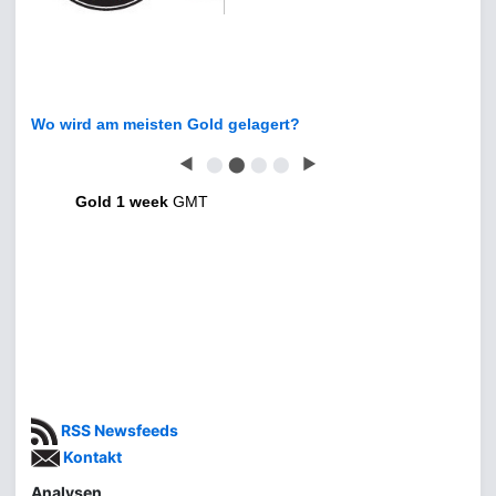
Wo wird am meisten Gold gelagert?
◀
⬤
⬤
⬤
⬤
▶
Gold 1 week
GMT
RSS Newsfeeds
Kontakt
Analysen