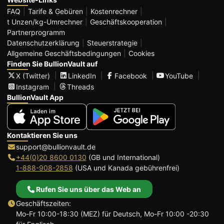
FAQ
Tarife & Gebüren
Kostenrechner
t Unzen/kg-Umrechner
Geschäftskooperation
Partnerprogramm
Datenschutzerklärung
Steuerstrategie
Allgemeine Geschäftsbedingungen
Cookies
Finden Sie BullionVault auf
X (Twitter)
LinkedIn
Facebook
YouTube
Instagram
Threads
BullionVault App
Kontaktieren Sie uns
support@bullionvault.de
+44(0)20 8600 0130
(GB und International)
1-888-908-2858
(USA und Kanada gebührenfrei)
Rufen Sie uns über das Web an
Geschäftszeiten:
Mo-Fr 10:00-18:30 (MEZ) für Deutsch, Mo-Fr 10:00 -20:30