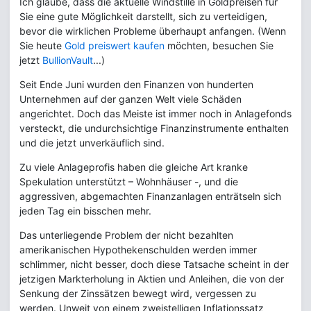
Ich glaube, dass die aktuelle Windstille in Goldpreisen für
Sie eine gute Möglichkeit darstellt, sich zu verteidigen,
bevor die wirklichen Probleme überhaupt anfangen. (Wenn
Sie heute
Gold preiswert kaufen
möchten, besuchen Sie
jetzt
BullionVault
...)
Seit Ende Juni wurden den Finanzen von hunderten
Unternehmen auf der ganzen Welt viele Schäden
angerichtet. Doch das Meiste ist immer noch in Anlagefonds
versteckt, die undurchsichtige Finanzinstrumente enthalten
und die jetzt unverkäuflich sind.
Zu viele Anlageprofis haben die gleiche Art kranke
Spekulation unterstützt – Wohnhäuser -, und die
aggressiven, abgemachten Finanzanlagen enträtseln sich
jeden Tag ein bisschen mehr.
Das unterliegende Problem der nicht bezahlten
amerikanischen Hypothekenschulden werden immer
schlimmer, nicht besser, doch diese Tatsache scheint in der
jetzigen Markterholung in Aktien und Anleihen, die von der
Senkung der Zinssätzen bewegt wird, vergessen zu
werden. Unweit von einem zweistelligen Inflationssatz