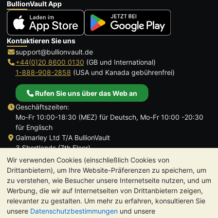
BullionVault App
Kontaktieren Sie uns
support@bullionvault.de
+44(0)20 8600 0130
(GB und International)
1-888-908-2858
(USA und Kanada gebührenfrei)
Rufen Sie uns über das Web an
Geschäftszeiten:
Mo-Fr 10:00-18:30 (MEZ) für Deutsch, Mo-Fr 10:00 -20:30
für Englisch
Galmarley Ltd T/A BullionVault
3 Shortlands (7th Floor)
Hammersmith
Wir verwenden Cookies (einschließlich Cookies von
London
Drittanbietern), um Ihre Website-Präferenzen zu speichern, um
W6 8DA
zu verstehen, wie Besucher unsere Internetseite nutzen, und um
Großbritannien
Werbung, die wir auf Internetseiten von Drittanbietern zeigen,
relevanter zu gestalten. Um mehr zu erfahren, konsultieren Sie
unsere
Datenschutzbestimmungen
und unsere