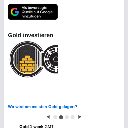
Gold investieren
Wo wird am meisten Gold gelagert?
◀
⬤
⬤
⬤
⬤
▶
Gold 1 week
GMT