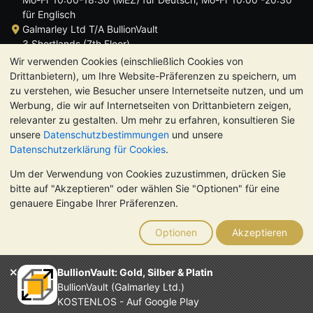
für Englisch
Galmarley Ltd T/A BullionVault
3 Shortlands (7th Floor)
Hammersmith
Wir verwenden Cookies (einschließlich Cookies von
London
Drittanbietern), um Ihre Website-Präferenzen zu speichern, um
W6 8DA
zu verstehen, wie Besucher unsere Internetseite nutzen, und um
Großbritannien
Werbung, die wir auf Internetseiten von Drittanbietern zeigen,
relevanter zu gestalten. Um mehr zu erfahren, konsultieren Sie
unsere
Datenschutzbestimmungen
und unsere
Datenschutzerklärung für Cookies
.
Um der Verwendung von Cookies zuzustimmen, drücken Sie
TrustScore 4.8 | 724 Bewertungen
bitte auf "Akzeptieren" oder wählen Sie "Optionen" für eine
BITTE BEACHTEN SIE:
Der Wert von Edelmetallen kann sowohl
genauere Eingabe Ihrer Präferenzen.
steigen als auch fallen. Historische Trends sind keine Garantie
für zukünftige Preisentwicklungen. Nichts auf den Webseiten
Optionen
Akzeptieren
von BullionVault oder in der Kommunikation stellt eine
Anlageberatung dar. Sie sollten sich von einem Fachmann
beraten lassen, um zu sehen, ob der Besitz von Edelmetallen
BullionVault: Gold, Silber & Platin
das Richtige für Sie ist.
BullionVault (Galmarley Ltd.)
Galmarley Ltd. (Handelsname BullionVault) ist registriert in
KOSTENLOS - Auf Google Play
England und Wales unter der Steuernummer 4943684