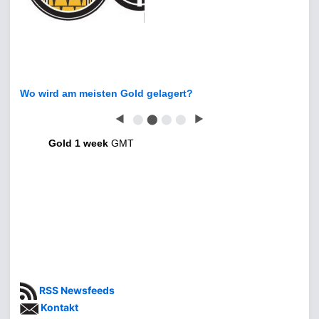
Wo wird am meisten Gold gelagert?
◀
⬤
⬤
⬤
⬤
▶
Gold 1 week
GMT
RSS Newsfeeds
Kontakt