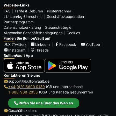
Website-Links
FAQ
Tarife & Gebüren
Kostenrechner
t Unzen/kg-Umrechner
Geschäftskooperation
Partnerprogramm
Datenschutzerklärung
Steuerstrategie
Allgemeine Geschäftsbedingungen
Cookies
Finden Sie BullionVault auf
X (Twitter)
LinkedIn
Facebook
YouTube
Instagram
Threads
BullionVault App
Kontaktieren Sie uns
support@bullionvault.de
+44(0)20 8600 0130
(GB und International)
1-888-908-2858
(USA und Kanada gebührenfrei)
Rufen Sie uns über das Web an
Geschäftszeiten:
Mo-Fr 10:00-18:30 (MEZ) für Deutsch, Mo-Fr 10:00 -20:30