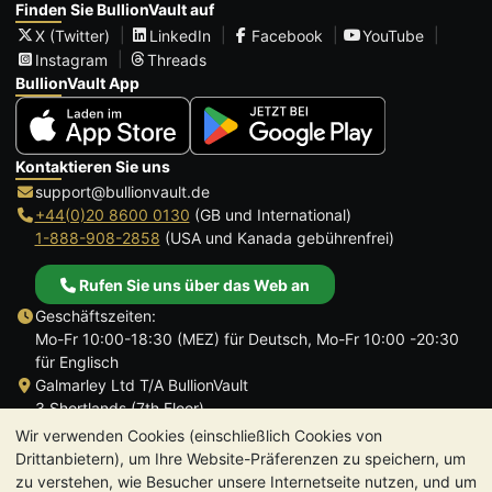
Finden Sie BullionVault auf
X (Twitter)
LinkedIn
Facebook
YouTube
Instagram
Threads
BullionVault App
Kontaktieren Sie uns
support@bullionvault.de
+44(0)20 8600 0130
(GB und International)
1-888-908-2858
(USA und Kanada gebührenfrei)
Rufen Sie uns über das Web an
Geschäftszeiten:
Mo-Fr 10:00-18:30 (MEZ) für Deutsch, Mo-Fr 10:00 -20:30
für Englisch
Galmarley Ltd T/A BullionVault
3 Shortlands (7th Floor)
Hammersmith
Wir verwenden Cookies (einschließlich Cookies von
London
Drittanbietern), um Ihre Website-Präferenzen zu speichern, um
W6 8DA
zu verstehen, wie Besucher unsere Internetseite nutzen, und um