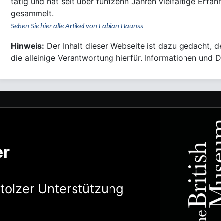
tätig und hat seit über fünfzehn Jahren vielfältige Erf
ge
Sehen Sie hier alle Artikel von Fabian Haunss
Hinweis:
Der Inhalt dieser Webseite ist dazu gedacht, 
die alleinige Verantwortung hierfür. Informationen und D
er
stolzer Unterstützung