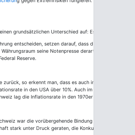
icherun
g gegen Extremrisiken fungieren. Und auch im Falle 
einen grundsätzlichen Unterschied auf: Es kann nicht durch
hrung entscheiden, setzen darauf, dass die jeweilige Zentral
ter Währungsraum seine Notenpresse derart anwerfen würde,
Federal Reserve.
te zurück, so erkennt man, dass es auch in jüngerer Vergang
nflationsrate in den USA über 10%. Auch im Deutschland zu 
hweiz lag die Inflationsrate in den 1970er Jahren mehrmals
Schweiz war die vorübergehende Bindung des Schweizer Fran
haft stark unter Druck geraten, die Konkurrenzfähigkeit de