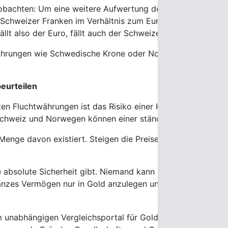
bachten: Um eine weitere Aufwertung des Schweizer Franke
 Schweizer Franken im Verhältnis zum Euro festzulegen. Pr
llt also der Euro, fällt auch der Schweizer Franken.
ährungen wie Schwedische Krone oder Norwegische Krone, Ye
beurteilen
ten Fluchtwährungen ist das Risiko einer Hyperinflation woh
chweiz und Norwegen können einer ständigen Aufwertung i
Menge davon existiert. Steigen die Preise für Waren und Di
 absolute Sicherheit gibt. Niemand kann sicher die Zukunft
 ganzes Vermögen nur in Gold anzulegen und auf den Eintri
m unabhängigen Vergleichsportal für Goldanlagen. Er ist Di