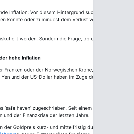
nde Inflation: Vor diesem Hintergrund suchen Privatanleger
önnte oder zumindest dem Verlust von Kaufkraft infolge lä
t diskutiert werden. Sondern die Frage, ob eine Flucht in e
er hohe Inflation
Franken oder der Norwegischen Krone, dass diese ihre Kauf
he Yen und der US-Dollar haben im Zuge der Finanzkrise tro
s ‘safe haven’ zugeschrieben. Seit einem Jahrzehnt steigt 
und der Finanzkrise der letzten Jahre.
nn der Goldpreis kurz- und mittelfristig durchaus sehr volat