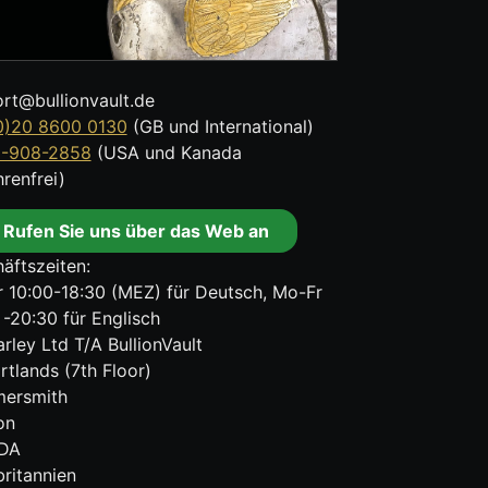
rt@bullionvault.de
0)20 8600 0130
(GB und International)
8-908-2858
(USA und Kanada
renfrei)
Rufen Sie uns über das Web an
äftszeiten:
 10:00-18:30 (MEZ) für Deutsch, Mo-Fr
 -20:30 für Englisch
rley Ltd T/A BullionVault
rtlands (7th Floor)
ersmith
on
DA
ritannien