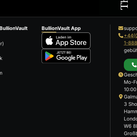
BullionVault
BullionVault App
suppo
+44(
1-88
r)
gebüh
k
m
Gesch
Mo-Fr
10:00
Galma
3 Sho
Hamm
Lond
W6 8
Großb