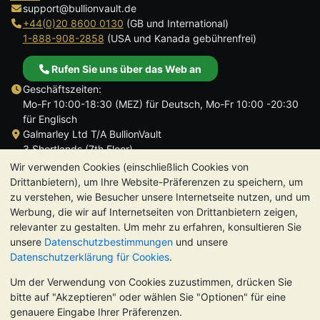
support@bullionvault.de
+44(0)20 8600 0130
(GB und International)
1-888-908-2858
(USA und Kanada gebührenfrei)
Rufen Sie uns über das Web an
Geschäftszeiten:
Mo-Fr 10:00-18:30 (MEZ) für Deutsch, Mo-Fr 10:00 -20:30
für Englisch
Galmarley Ltd T/A BullionVault
3 Shortlands (7th Floor)
Hammersmith
Wir verwenden Cookies (einschließlich Cookies von
London
Drittanbietern), um Ihre Website-Präferenzen zu speichern, um
W6 8DA
zu verstehen, wie Besucher unsere Internetseite nutzen, und um
Großbritannien
Werbung, die wir auf Internetseiten von Drittanbietern zeigen,
relevanter zu gestalten. Um mehr zu erfahren, konsultieren Sie
unsere
Datenschutzbestimmungen
und unsere
Datenschutzerklärung für Cookies
.
Um der Verwendung von Cookies zuzustimmen, drücken Sie
TrustScore 4.8 | 725 Bewertungen
bitte auf "Akzeptieren" oder wählen Sie "Optionen" für eine
BITTE BEACHTEN SIE:
Der Wert von Edelmetallen kann sowohl
genauere Eingabe Ihrer Präferenzen.
steigen als auch fallen. Historische Trends sind keine Garantie