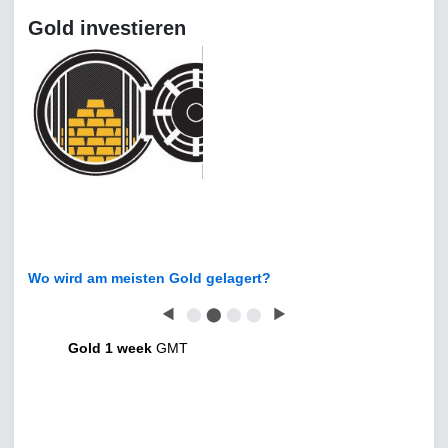
Gold investieren
Wo wird am meisten Gold gelagert?
◀
⬤
⬤
⬤
⬤
▶
Gold 1 week
GMT